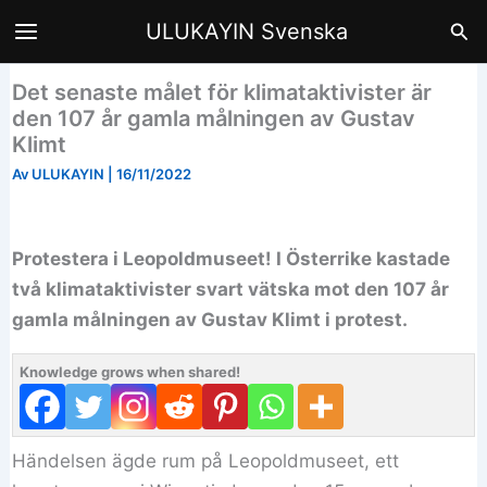
Hoppa
Sök
ULUKAYIN Svenska
till
innehåll
Det senaste målet för klimataktivister är
den 107 år gamla målningen av Gustav
Klimt
Av
ULUKAYIN
|
16/11/2022
Protestera i Leopoldmuseet! I Österrike kastade
två klimataktivister svart vätska mot den 107 år
gamla målningen av Gustav Klimt i protest.
Knowledge grows when shared!
Händelsen ägde rum på Leopoldmuseet, ett