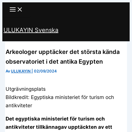
Hoppa
till
innehåll
ULUKAYIN Svenska
Sök
Arkeologer upptäcker det största kända
observatoriet i det antika Egypten
Av
ULUKAYIN
|
02/09/2024
Utgrävningsplats
Bildkredit: Egyptiska ministeriet för turism och
antikviteter
Det egyptiska ministeriet för turism och
antikviteter tillkännagav upptäckten av ett