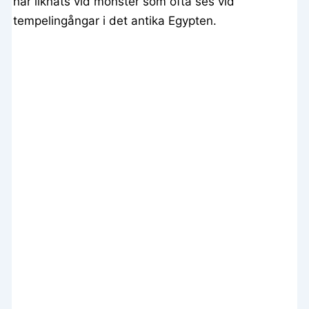
har liknats vid mönster som ofta ses vid
tempelingångar i det antika Egypten.