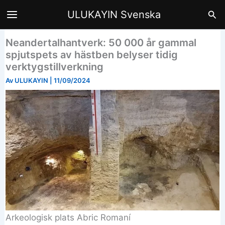
Hoppa
Sök
ULUKAYIN Svenska
till
innehåll
Neandertalhantverk: 50 000 år gammal
spjutspets av hästben belyser tidig
verktygstillverkning
Av
ULUKAYIN
|
11/09/2024
Arkeologisk plats Abric Romaní