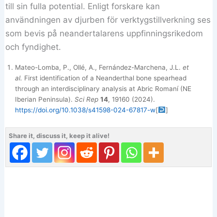
till sin fulla potential. Enligt forskare kan
användningen av djurben för verktygstillverkning ses
som bevis på neandertalarens uppfinningsrikedom
och fyndighet.
Mateo-Lomba, P., Ollé, A., Fernández-Marchena, J.L.
et
al.
First identification of a Neanderthal bone spearhead
through an interdisciplinary analysis at Abric Romaní (NE
Iberian Peninsula).
Sci Rep
14
, 19160 (2024).
https://doi.org/10.1038/s41598-024-67817-w
[
]
Share it, discuss it, keep it alive!