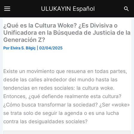
Ir
Bus
ULUKAYIN Español
al
contenido
¿Qué es la Cultura Woke? ¿Es Divisiva o
Unificadora en la Búsqueda de Justicia de la
Generación Z?
Por
Elvira S. Bilgiç
|
02/04/2025
Existe un movimiento que resuena en todas partes,
desde las calles alrededor del mundo hasta las
tendencias en redes sociales: la cultura woke.
Entonces, ¿qué defiende realmente esta cultura?
¿Cómo busca transformar la sociedad? ¿Ser «woke»
se trata solo de seguir la agenda o es una lucha
contra las desigualdades sociales?