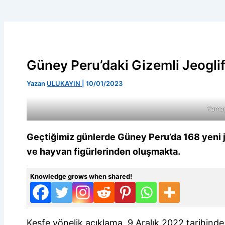
Güney Peru’daki Gizemli Jeogli
Yazan
ULUKAYIN
|
10/01/2023
Yamag
Geçtiğimiz günlerde Güney Peru’da 168 yeni jeo
ve hayvan figürlerinden oluşmakta.
Knowledge grows when shared!
Keşfe yönelik açıklama, 9 Aralık 2022 tarihind