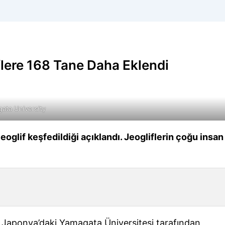
flere 168 Tane Daha Eklendi
ata University
glif keşfedildiği açıklandı. Jeogliflerin çoğu insan
e Japonya’daki Yamagata Üniversitesi tarafından