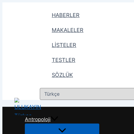
İçeriğe
atla
HABERLER
MAKALELER
LİSTELER
TESTLER
SÖZLÜK
Dil
Seç
Antropoloji