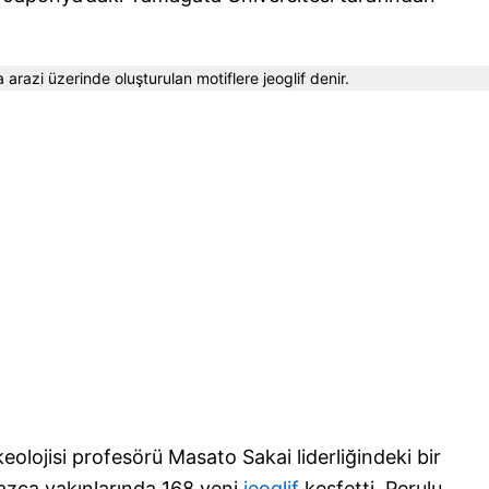
 arazi üzerinde oluşturulan motiflere jeoglif denir.
eolojisi profesörü Masato Sakai liderliğindeki bir
azca yakınlarında 168 yeni
jeoglif
keşfetti. Perulu