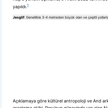
1
yapıldı.
Jeoglif
: Genellikle 3-4 metreden büyük olan ve çeşitli yollarla
Açıklamaya göre kültürel antropoloji ve And ark
araştırma ekibi, Peru’nun güneyinde yer alan N