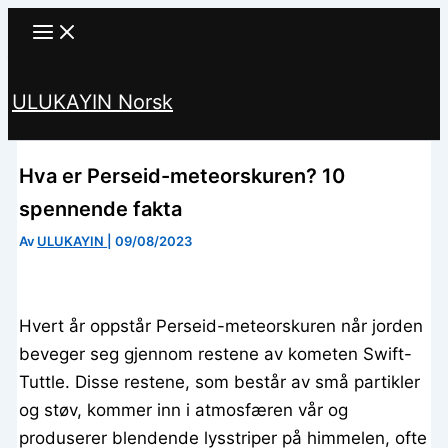
Hopp
til
innhald
ULUKAYIN Norsk
Søk
Hva er Perseid-meteorskuren? 10
spennende fakta
Av
ULUKAYIN
|
09/08/2023
Hvert år oppstår Perseid-meteorskuren når jorden
beveger seg gjennom restene av kometen Swift-
Tuttle. Disse restene, som består av små partikler
og støv, kommer inn i atmosfæren vår og
produserer blendende lysstriper på himmelen, ofte