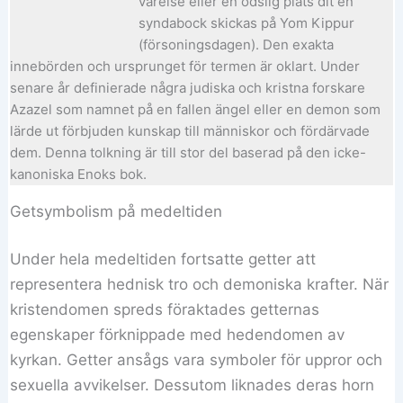
varelse eller en ödslig plats dit en
syndabock skickas på Yom Kippur
(försoningsdagen). Den exakta
innebörden och ursprunget för termen är oklart. Under
senare år definierade några judiska och kristna forskare
Azazel som namnet på en fallen ängel eller en demon som
lärde ut förbjuden kunskap till människor och fördärvade
dem. Denna tolkning är till stor del baserad på den icke-
kanoniska Enoks bok.
Getsymbolism på medeltiden
Under hela medeltiden fortsatte getter att
representera hednisk tro och demoniska krafter. När
kristendomen spreds föraktades getternas
egenskaper förknippade med hedendomen av
kyrkan. Getter ansågs vara symboler för uppror och
sexuella avvikelser. Dessutom liknades deras horn