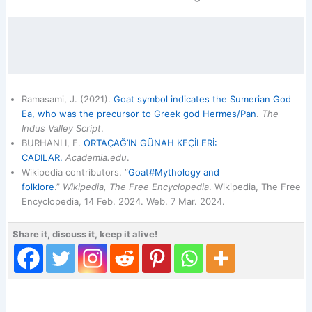
Ramasami, J. (2021).
Goat symbol indicates the Sumerian God
Ea, who was the precursor to Greek god Hermes/Pan
.
The
Indus Valley Script
.
BURHANLI, F.
ORTAÇAĞ’IN GÜNAH KEÇİLERİ:
CADILAR.
Academia.edu
.
Wikipedia contributors. ”
Goat#Mythology and
folklore
.”
Wikipedia, The Free Encyclopedia
. Wikipedia, The Free
Encyclopedia, 14 Feb. 2024. Web. 7 Mar. 2024.
Share it, discuss it, keep it alive!