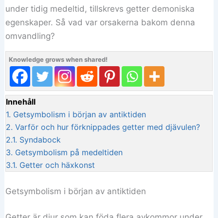
under tidig medeltid, tillskrevs getter demoniska
egenskaper. Så vad var orsakerna bakom denna
omvandling?
Knowledge grows when shared!
Innehåll
1.
Getsymbolism i början av antiktiden
2.
Varför och hur förknippades getter med djävulen?
2.1.
Syndabock
3.
Getsymbolism på medeltiden
3.1.
Getter och häxkonst
Getsymbolism i början av antiktiden
Getter är djur som kan föda flera avkommor under