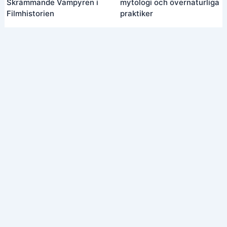
Skrämmande Vampyren i
mytologi och övernaturliga
Filmhistorien
praktiker