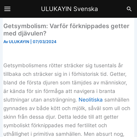
Hoppa
Sök
ULUKAYIN Svenska
till
innehåll
Getsymbolism: Varför förknippades getter
med djävulen?
Av
ULUKAYIN
|
07/03/2024
Getsymbolismens rötter sträcker sig tusentals år
tillbaka och sträcker sig in i förhistorisk tid. Getter,
bland de första djuren som tämjdes av människor,
är kända för sin förmåga att navigera i branta
sluttningar utan ansträngning.
Neolitiska
samhällen
gynnades av både kött och mjölk, såväl som ull och
skinn från dessa djur. Detta ledde till att getter
symboliskt förknippades med fertilitet och
uthållighet i primitiva samhällen. Men absurt nog,