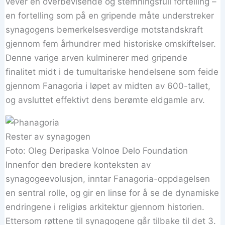
vever en overbevisende og stemningsfull fortelling –
en fortelling som på en gripende måte understreker
synagogens bemerkelsesverdige motstandskraft
gjennom fem århundrer med historiske omskiftelser.
Denne varige arven kulminerer med gripende
finalitet midt i de tumultariske hendelsene som feide
gjennom Fanagoria i løpet av midten av 600-tallet,
og avsluttet effektivt dens berømte eldgamle arv.
Rester av synagogen
Foto: Oleg Deripaska Volnoe Delo Foundation
Innenfor den bredere konteksten av
synagogeevolusjon, inntar Fanagoria-oppdagelsen
en sentral rolle, og gir en linse for å se de dynamiske
endringene i religiøs arkitektur gjennom historien.
Ettersom røttene til synagogene går tilbake til det 3.