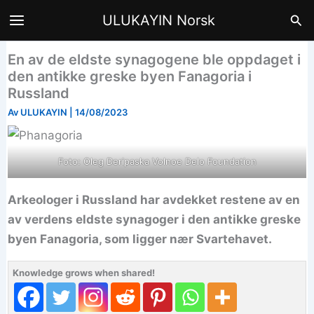
Hopp
Søk
ULUKAYIN Norsk
til
innhald
En av de eldste synagogene ble oppdaget i
den antikke greske byen Fanagoria i
Russland
Av
ULUKAYIN
|
14/08/2023
Foto: Oleg Deripaska Volnoe Delo Foundation
Arkeologer i Russland har avdekket restene av en
av verdens eldste synagoger i den antikke greske
byen Fanagoria, som ligger nær Svartehavet.
Knowledge grows when shared!