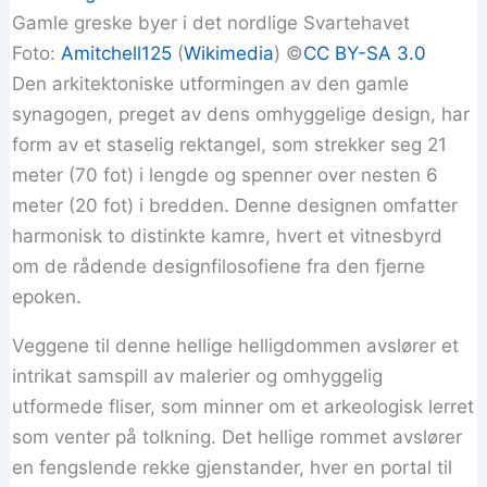
Gamle greske byer i det nordlige Svartehavet
Foto:
Amitchell125
(
Wikimedia
) ©️
CC BY-SA 3.0
Den arkitektoniske utformingen av den gamle
synagogen, preget av dens omhyggelige design, har
form av et staselig rektangel, som strekker seg 21
meter (70 fot) i lengde og spenner over nesten 6
meter (20 fot) i bredden. Denne designen omfatter
harmonisk to distinkte kamre, hvert et vitnesbyrd
om de rådende designfilosofiene fra den fjerne
epoken.
Veggene til denne hellige helligdommen avslører et
intrikat samspill av malerier og omhyggelig
utformede fliser, som minner om et arkeologisk lerret
som venter på tolkning. Det hellige rommet avslører
en fengslende rekke gjenstander, hver en portal til