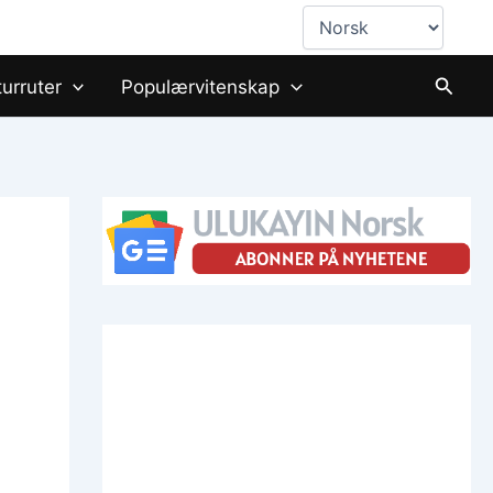
Choose
a
language
Søk
turruter
Populærvitenskap