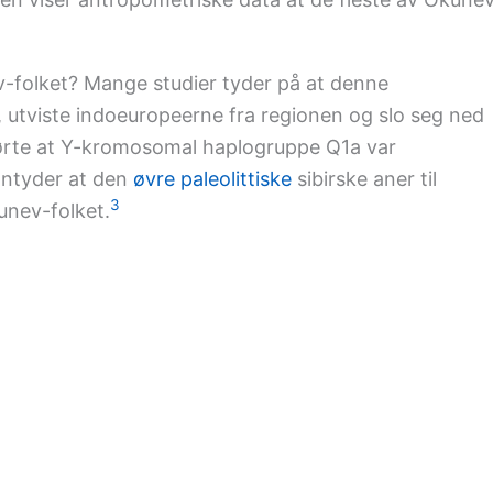
v-folket? Mange studier tyder på at denne
 utviste indoeuropeerne fra regionen og slo seg ned
lørte at Y-kromosomal haplogruppe Q1a var
antyder at den
øvre paleolittiske
sibirske aner til
3
unev-folket.