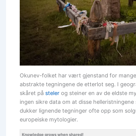
Okunev-folket har vært gjenstand for mange 
abstrakte tegningene de etterlot seg. I geog
skåret på
steler
og steiner en av de eldste my
ingen sikre data om at disse helleristningene 
dukker lignende tegninger ofte opp som solg
europeiske mytologier.
Knowledge grows when shared!