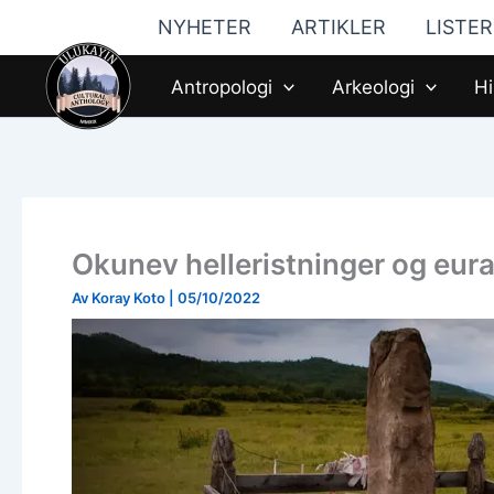
Hopp
NYHETER
ARTIKLER
LISTER
til
innhald
Antropologi
Arkeologi
Hi
Okunev helleristninger og eu
Av
Koray Koto
|
05/10/2022