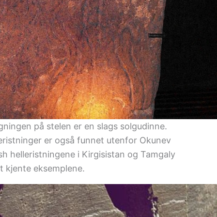
gningen på stelen er en slags solgudinne.
ristninger er også funnet utenfor Okunev
sh helleristningene i Kirgisistan og Tamgaly
st kjente eksemplene.