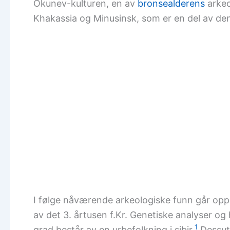
Okunev-kulturen, en av
bronsealderens
arkeol
Khakassia og Minusinsk, som er en del av den
I følge nåværende arkeologiske funn går oppri
av det 3. årtusen f.Kr. Genetiske analyser og
1
grad består av en urbefolkning i sibir.
Dessute