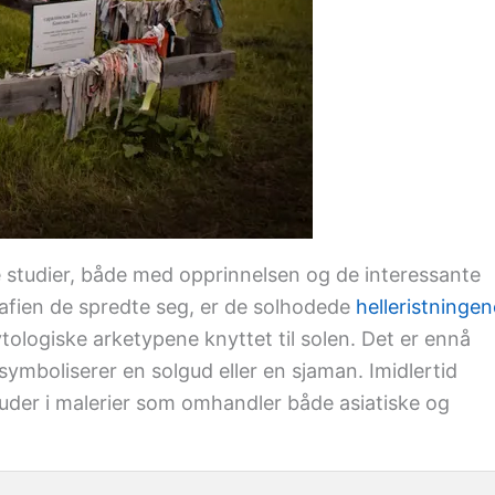
studier, både med opprinnelsen og de interessante
rafien de spredte seg, er de solhodede
helleristningen
tologiske arketypene knyttet til solen. Det er ennå
symboliserer en solgud eller en sjaman. Imidlertid
uder i malerier som omhandler både asiatiske og