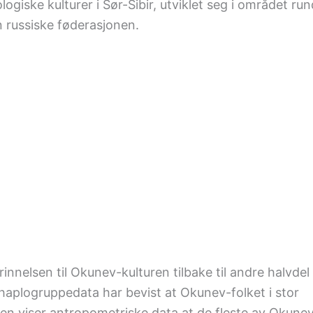
ogiske kulturer i Sør-Sibir, utviklet seg i området run
 russiske føderasjonen.
nnelsen til Okunev-kulturen tilbake til andre halvdel
 haplogruppedata har bevist at Okunev-folket i stor
n viser antropometriske data at de fleste av Okune