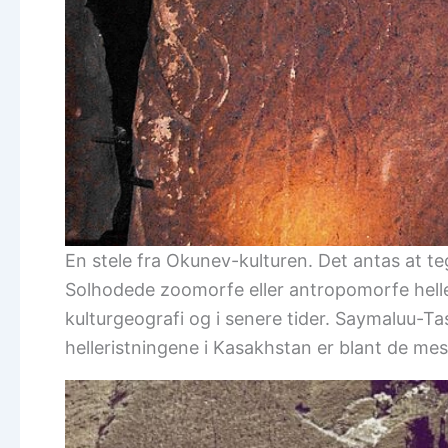
En stele fra Okunev-kulturen. Det antas at te
Solhodede zoomorfe eller antropomorfe helle
kulturgeografi og i senere tider. Saymaluu-Ta
helleristningene i Kasakhstan er blant de me