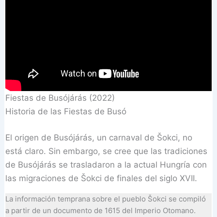
Fiestas de Busójárás (2022)
Historia de las Fiestas de Busó
El origen de Busójárás, un carnaval de Šokci, no
está claro. Sin embargo, se cree que las tradiciones
de Busójárás se trasladaron a la actual Hungría con
las migraciones de Šokci de finales del siglo XVII.
La información temprana sobre el pueblo Šokci se compiló
a partir de un documento de 1615 del Imperio Otomano.