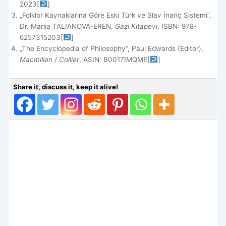
2023
[
]
„Folklor Kaynaklarına Göre Eski Türk ve Slav İnanç Sistemi”,
Dr. Mariia TALIANOVA-EREN,
Gazi Kitapevi
, ISBN: 978-
6257315203
[
]
„The Encyclopedia of Philosophy”, Paul Edwards (Editor),
Macmillan / Collier
, ASIN: B0017IMQME
[
]
Share it, discuss it, keep it alive!