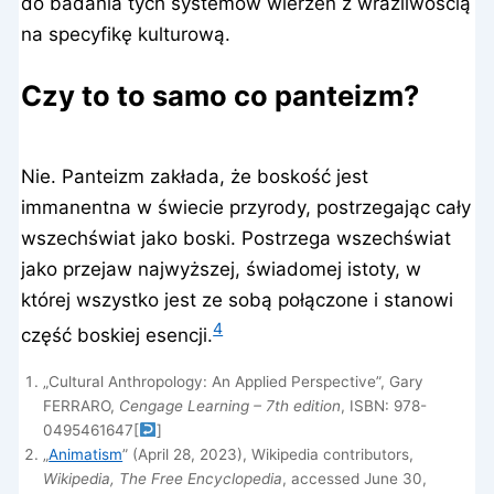
do badania tych systemów wierzeń z wrażliwością
na specyfikę kulturową.
Czy to to samo co panteizm?
Nie. Panteizm zakłada, że boskość jest
immanentna w świecie przyrody, postrzegając cały
wszechświat jako boski. Postrzega wszechświat
jako przejaw najwyższej, świadomej istoty, w
której wszystko jest ze sobą połączone i stanowi
4
część boskiej esencji.
„Cultural Anthropology: An Applied Perspective”, Gary
FERRARO,
Cengage Learning – 7th edition
, ISBN: 978-
0495461647
[
]
„
Animatism
” (April 28, 2023), Wikipedia contributors,
Wikipedia, The Free Encyclopedia
, accessed June 30,