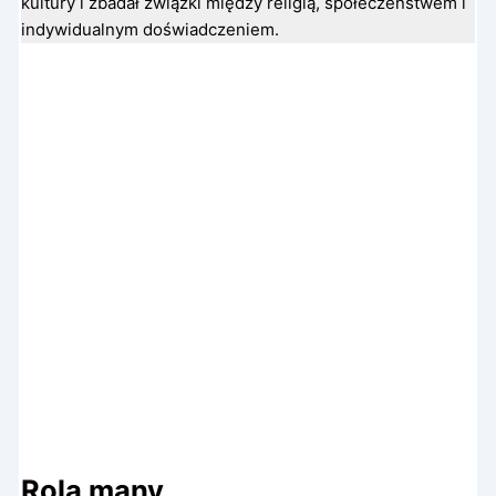
kultury i zbadał związki między religią, społeczeństwem i
indywidualnym doświadczeniem.
Rola many