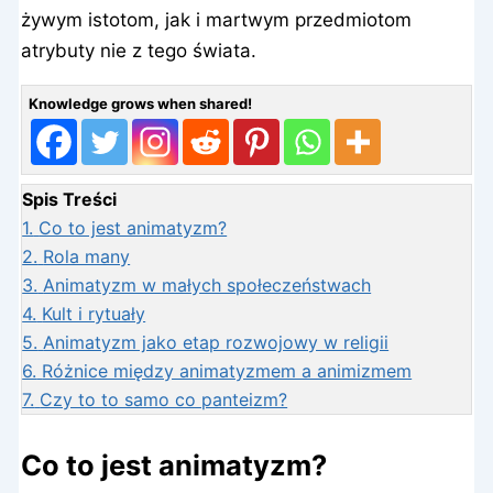
żywym istotom, jak i martwym przedmiotom
atrybuty nie z tego świata.
Knowledge grows when shared!
Spis Treści
1.
Co to jest animatyzm?
2.
Rola many
3.
Animatyzm w małych społeczeństwach
4.
Kult i rytuały
5.
Animatyzm jako etap rozwojowy w religii
6.
Różnice między animatyzmem a animizmem
7.
Czy to to samo co panteizm?
Co to jest animatyzm?