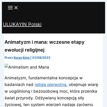
Przejdź
do
treści
ULUKAYIN Polski
Szukaj
Animatyzm i mana: wczesne etapy
ewolucji religijnej
Przez
Koray Koto
|
01/08/2023
Animatyzm, fundamentalna koncepcja w
badaniach nad
religią pierwotną
, obejmuje wiarę
w uogólnioną i bezosobową moc, która przenika
świat przyrody. Odżywiany koncepcją siły
życiowej, ten system wierzeń nadaje zarówno