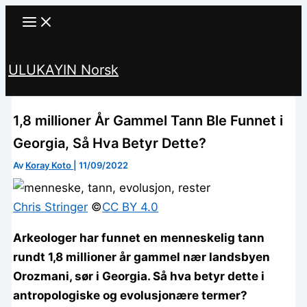
Hopp
til
innhald
ULUKAYIN Norsk
Søk
1,8 millioner År Gammel Tann Ble Funnet i
Georgia, Så Hva Betyr Dette?
Av
Koray Koto
|
11/09/2022
Chris Stringer
©️
CC BY 4.0
Arkeologer har funnet en menneskelig tann
rundt 1,8 millioner år gammel nær landsbyen
Orozmani, sør i Georgia. Så hva betyr dette i
antropologiske og evolusjonære termer?