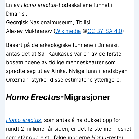
En av
Homo erectus
-hodeskallene funnet i
Dmanisi.
Georgisk Nasjonalmuseum, Tbilisi
Alexey Mukhranov (
Wikimedia
©️
CC BY-SA 4.0
)
Basert på de arkeologiske funnene i Dmanisi,
antas det at Sør-Kaukasus var en av de første
bosetningene av tidlige menneskearter som
spredte seg ut av Afrika. Nylige funn i landsbyen
Orozmani styrker disse estimatene ytterligere.
Homo Erectus
-Migrasjoner
Homo erectus
, som antas å ha dukket opp for
rundt 2 millioner år siden, er det første mennesket
som står oppreist, ifølge moderne
Homo
-rester.