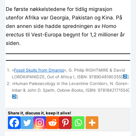
De første nøkkelstedene for tidlig migrasjon
utenfor Afrika var Georgia, Pakistan og Kina. På
den annen side hadde spredningen av
Homo
erectus
til Vest-Europa begynt for 1,2 millioner år
siden.
«
Fossil Skulls from Dmanisi
«, G. Philip RIGHTMIRE & David
LORDKIPANIDZE, Out of Africa I, ISBN: 9789048190355
[
]
«Human Paleoecology in the Levantine Corridor», N. Goren-
Inbar & John D. Speth,
Oxbow Books
, ISBN: 9781842171554
[
]
Share it, discuss it, keep it alive!