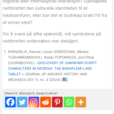
regional eller internasjonal interaksjon? Gjenspeilte
nettbrettet den kulturelle identiteten til et
lokalsamfunn, eller bar det et budskap brakt hit fra
et annet sted?
For å svare på slike spørsmål, må symbolene på
nettbrettet undersøkes mer detaljert.
SHENGELIA, Ramaz, Levan GORDEZIANI, Nikoloz
TUSHABRAMISHVILI, Nodar POPORADZE, and Othar
ZOURABICHVILI. «
DISCOVERY OF UNKNOWN SCRIPT
CHARACTERS IN GEORGIA: THE BASHPLEMI LAKE
TABLET
.» JOURNAL OF ANCIENT HISTORY AND
ARCHAEOLOGY 11, no. 3 (2024).
[
]
Share it, discuss it, keep it alive!