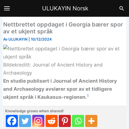
Hopp
Søk
ULUKAYIN Norsk
til
innhald
Nettbrettet oppdaget i Georgia bærer spor
av et ukjent språk
Av
ULUKAYIN
|
10/12/2024
Bildekreditt: Journal of Ancient History and
Archaeology
En studie publisert i Journal of Ancient History
and Archaeology avslører spor av et tidligere
1
ukjent språk i Kaukasus-regionen.
Knowledge grows when shared!