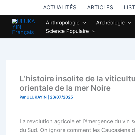
Aller
ACTUALITÉS
ARTICLES
LIS
au
contenu
Anthropologie
Archéologie
Science Populaire
L’histoire insolite de la viticult
orientale de la mer Noire
Par
ULUKAYIN
|
23/07/2025
La révolution agricole et l’émergence du vin
du Sud. On ignore comment les Caucasiens du 