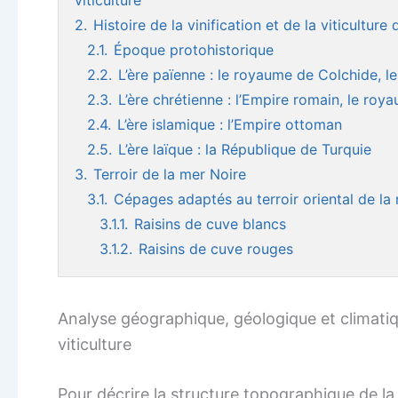
viticulture
2.
Histoire de la vinification et de la viticultur
2.1.
Époque protohistorique
2.2.
L’ère païenne : le royaume de Colchide, l
2.3.
L’ère chrétienne : l’Empire romain, le ro
2.4.
L’ère islamique : l’Empire ottoman
2.5.
L’ère laïque : la République de Turquie
3.
Terroir de la mer Noire
3.1.
Cépages adaptés au terroir oriental de la
3.1.1.
Raisins de cuve blancs
3.1.2.
Raisins de cuve rouges
Analyse géographique, géologique et climatiq
viticulture
Pour décrire la structure topographique de la 