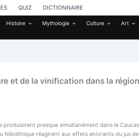
TES
QUIZ
DICTIONNAIRE
Histoire
Mythologie
Culture
Art
ure et de la vinification dans la régio
 se produisirent presque simultanément dans le Cauca
Néolithique réagirent aux effets enivrants du jus de