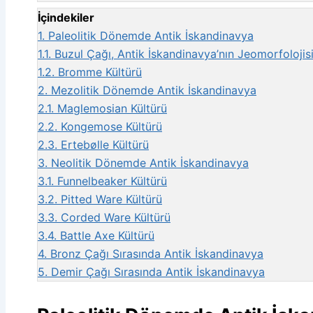
İçindekiler
1.
Paleolitik Dönemde Antik İskandinavya
1.1.
Buzul Çağı, Antik İskandinavya’nın Jeomorfolojisin
1.2.
Bromme Kültürü
2.
Mezolitik Dönemde Antik İskandinavya
2.1.
Maglemosian Kültürü
2.2.
Kongemose Kültürü
2.3.
Ertebølle Kültürü
3.
Neolitik Dönemde Antik İskandinavya
3.1.
Funnelbeaker Kültürü
3.2.
Pitted Ware Kültürü
3.3.
Corded Ware Kültürü
3.4.
Battle Axe Kültürü
4.
Bronz Çağı Sırasında Antik İskandinavya
5.
Demir Çağı Sırasında Antik İskandinavya