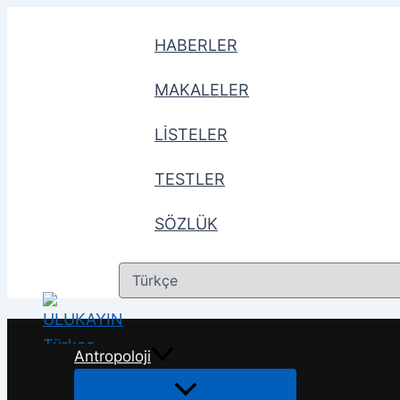
İçeriğe
atla
HABERLER
MAKALELER
LİSTELER
TESTLER
SÖZLÜK
Dil
Seç
Antropoloji