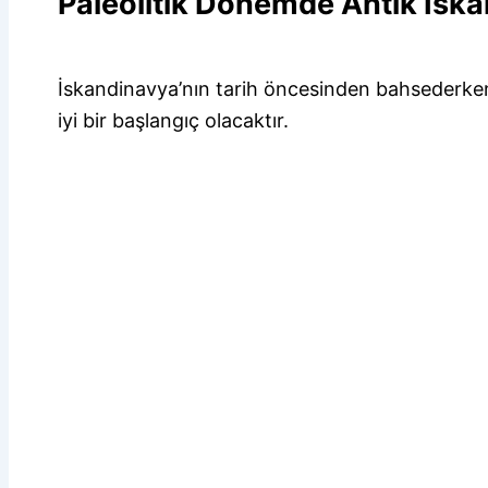
Paleolitik Dönemde Antik İsk
İskandinavya’nın tarih öncesinden bahsederken
iyi bir başlangıç olacaktır.