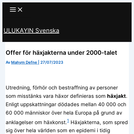
Hoppa
till
innehåll
ULUKAYIN Svenska
Sök
Offer för häxjakterna under 2000-talet
Av
Mahym Defne
|
27/07/2023
Utredning, förhör och bestraffning av personer
som misstänks vara häxor definieras som
häxjakt
.
Enligt uppskattningar dödades mellan 40 000 och
60 000 människor över hela Europa på grund av
1
anklagelser om häxkonst.
Häxjakterna, som spred
sig över hela världen som en epidemi i tidig