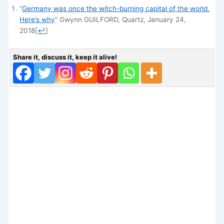
”
Germany was once the witch-burning capital of the world.
Here’s why
” Gwynn GUILFORD, Quartz, January 24,
2018
[
↩
]
Share it, discuss it, keep it alive!