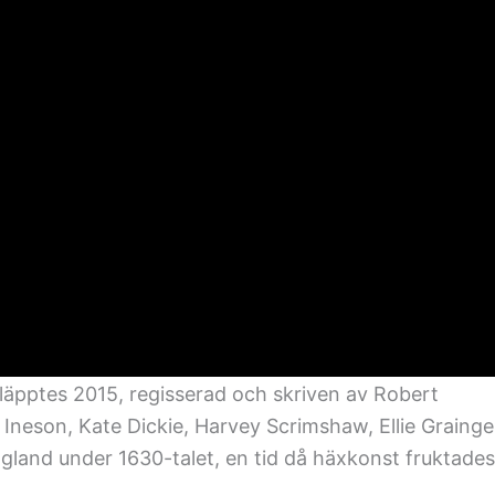
läpptes 2015, regisserad och skriven av Robert
 Ineson, Kate Dickie, Harvey Scrimshaw, Ellie Grainge
gland under 1630-talet, en tid då häxkonst fruktades