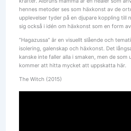
krafter. Albruns mamma är en healer som an
hennes metoder ses som häxkonst av de orto
upplevelser tyder på en djupare koppling till
sig också i idén om häxkonst som en form av
”Hagazussa” är en visuellt slående och temat
isolering, galenskap och häxkonst. Det lån
kanske inte faller alla i smaken, men de som
kommer att hitta mycket att uppskatta här.
The Witch (2015)