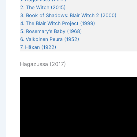
2.
The Witch (2015)
3.
Book of Shadows: Blair Witch 2 (2000)
4.
The Blair Witch Project (1999)
5.
Rosemary’s Baby (1968)
6.
Valkoinen Peura (1952)
7.
Häxan (1922)
Hagazussa (2017)