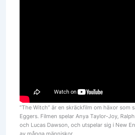
”The Witch” är en skräckfilm om häxor som s
Eggers. Filmen spelar Anya Taylor-Joy, Ralph
och Lucas Dawson, och utspelar sig i New En
av många människor.