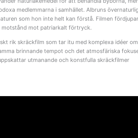
vänder naturläkemedel för att behandla byborna, me
doxa medlemmarna i samhället. Albruns övernaturli
 naturen som hon inte helt kan förstå. Filmen fördjupa
 motstånd mot patriarkalt förtryck.
iskt rik skräckfilm som tar itu med komplexa idéer om
gsamma brinnande tempot och det atmosfäriska fokus
 uppskattar utmanande och konstfulla skräckfilmer