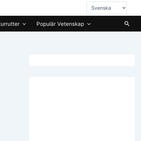
Välj
ett
språk
Sök
turrutter
Populär Vetenskap