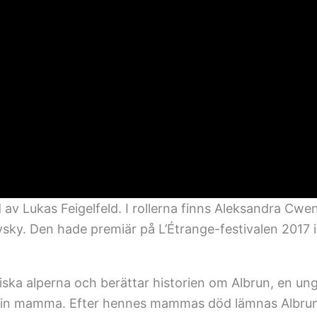
 av Lukas Feigelfeld. I rollerna finns Aleksandra Cwen
vsky. Den hade premiär på L’Étrange-festivalen 2017 i
ikiska alperna och berättar historien om Albrun, en un
d sin mamma. Efter hennes mammas död lämnas Albru