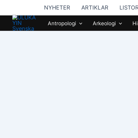
Hoppa
NYHETER
ARTIKLAR
LISTO
till
innehåll
Antropologi
Arkeologi
Hi