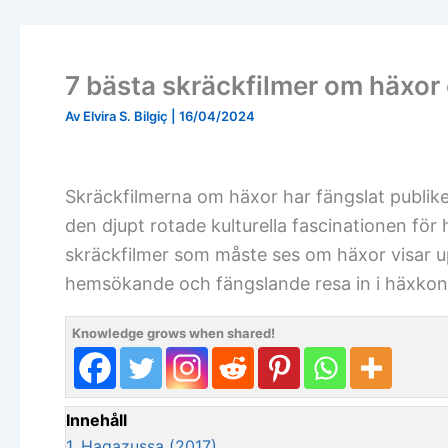
7 bästa skräckfilmer om häxor
Av
Elvira S. Bilgiç
|
16/04/2024
Skräckfilmerna om häxor har fängslat publike
den djupt rotade kulturella fascinationen för
skräckfilmer som måste ses om häxor visar u
hemsökande och fängslande resa in i häxkons
Knowledge grows when shared!
Innehåll
1.
Hagazussa (2017)