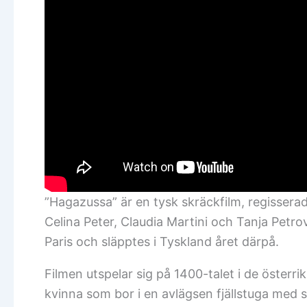
”Hagazussa” är en tysk skräckfilm, regisserad
Celina Peter, Claudia Martini och Tanja Petro
Paris och släpptes i Tyskland året därpå.
Filmen utspelar sig på 1400-talet i de österr
kvinna som bor i en avlägsen fjällstuga me