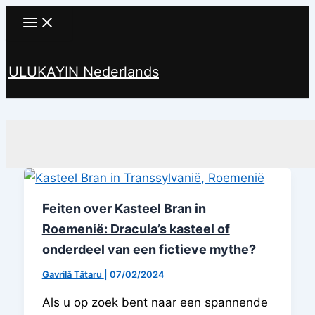
Ga
naar
de
ULUKAYIN Nederlands
inhoud
Zoeken
Feiten over Kasteel Bran in
Roemenië: Dracula’s kasteel of
onderdeel van een fictieve mythe?
Gavrilă Tătaru
|
07/02/2024
Als u op zoek bent naar een spannende