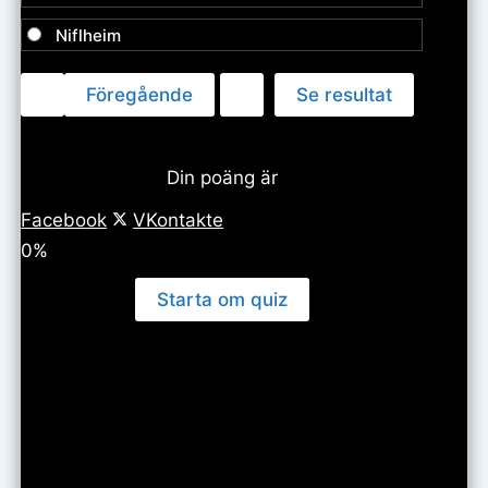
Niflheim
Din poäng är
Facebook
VKontakte
0%
Starta om quiz