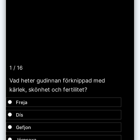
1 / 16
Vad heter gudinnan förknippad med
kärlek, skönhet och fertilitet?
Freja
Dís
Gefjon
Járnsaxa