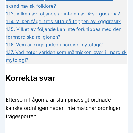
skandinavisk folklore?
1.13.
Vilken av följande är inte en av Æsir-gudarna?
1.14.
Vilken fågel tros sitta på toppen av Yggdrasil?
1.15.
Vilket av följande kan inte förknippas med den
fornnordiska religionen?
1.16.
Vem är krigsguden i nordisk mytologi?
1.17.
Vad heter världen som människor lever i i nordisk
mytologi?
Korrekta svar
Eftersom frågorna är slumpmässigt ordnade
kanske ordningen nedan inte matchar ordningen i
frågesporten.