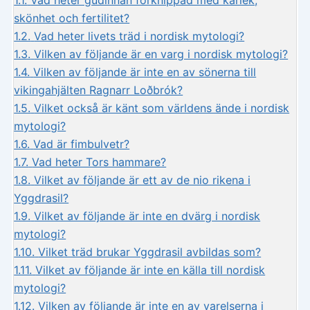
1.1.
Vad heter gudinnan förknippad med kärlek,
skönhet och fertilitet?
1.2.
Vad heter livets träd i nordisk mytologi?
1.3.
Vilken av följande är en varg i nordisk mytologi?
1.4.
Vilken av följande är inte en av sönerna till
vikingahjälten Ragnarr Loðbrók?
1.5.
Vilket också är känt som världens ände i nordisk
mytologi?
1.6.
Vad är fimbulvetr?
1.7.
Vad heter Tors hammare?
1.8.
Vilket av följande är ett av de nio rikena i
Yggdrasil?
1.9.
Vilket av följande är inte en dvärg i nordisk
mytologi?
1.10.
Vilket träd brukar Yggdrasil avbildas som?
1.11.
Vilket av följande är inte en källa till nordisk
mytologi?
1.12.
Vilken av följande är inte en av varelserna i