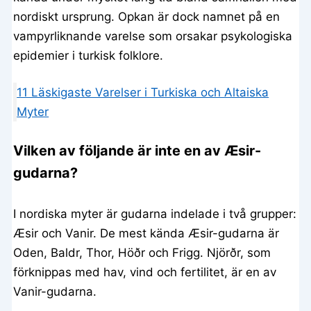
nordiskt ursprung. Opkan är dock namnet på en
vampyrliknande varelse som orsakar psykologiska
epidemier i turkisk folklore.
11 Läskigaste Varelser i Turkiska och Altaiska
Myter
Vilken av följande är inte en av Æsir-
gudarna?
I nordiska myter är gudarna indelade i två grupper:
Æsir och Vanir. De mest kända Æsir-gudarna är
Oden, Baldr, Thor, Höðr och Frigg. Njörðr, som
förknippas med hav, vind och fertilitet, är en av
Vanir-gudarna.