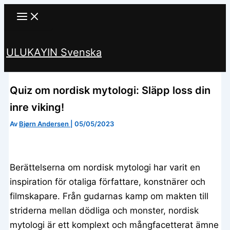
Hoppa
till
innehåll
ULUKAYIN Svenska
Sök
Quiz om nordisk mytologi: Släpp loss din
inre viking!
Av
Bjørn Andersen
|
05/05/2023
Berättelserna om nordisk mytologi har varit en
inspiration för otaliga författare, konstnärer och
filmskapare. Från gudarnas kamp om makten till
striderna mellan dödliga och monster, nordisk
mytologi är ett komplext och mångfacetterat ämne