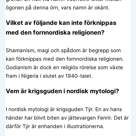
ögonen på denna örn, vars namn är okänt.
Vilket av följande kan inte förknippas
med den fornnordiska religionen?
Shamanism, magi och spådom är begrepp som
kan förknippas med den fornnordiska religionen.
Godianism är dock en religiös rörelse som växte
fram i Nigeria i slutet av 1940-talet.
Vem är krigsguden i nordisk mytologi?
I nordisk mytologi är krigsguden Týr. En av hans
händer har blivit biten av jättevargen Fenrir. Det är
därför Týr är enhanden i illustrationerna.