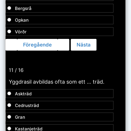
Bergsrå
Opkan
Vörðr
11 / 16
Yggdrasil avbildas ofta som ett … träd.
Askträd
Cedrusträd
Gran
Kastanjeträd