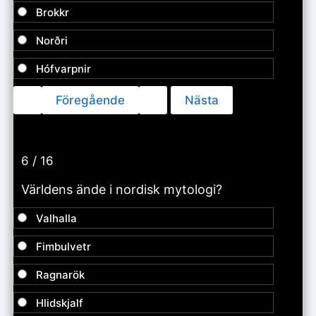
Brokkr
Norðri
Hófvarpnir
6 / 16
Världens ände i nordisk mytologi?
Valhalla
Fimbulvetr
Ragnarök
Hlidskjalf