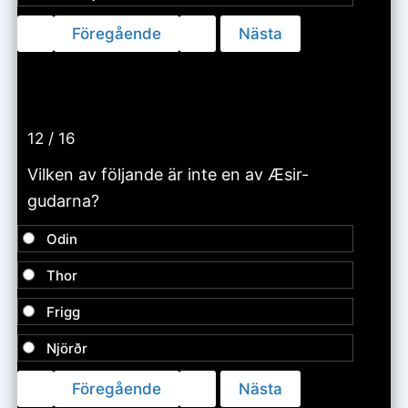
12 / 16
Vilken av följande är inte en av Æsir-
gudarna?
Odin
Thor
Frigg
Njörðr