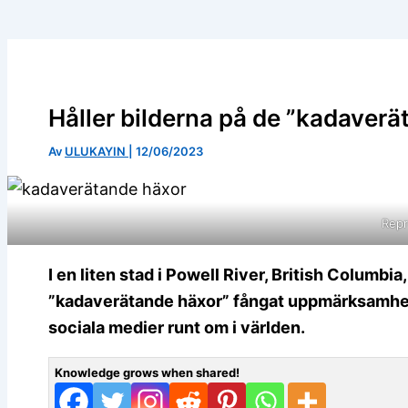
Håller bilderna på de ”kadaverä
Av
ULUKAYIN
|
12/06/2023
Repr
I en liten stad i Powell River, British Columbi
”kadaverätande häxor” fångat uppmärksamhet
sociala medier runt om i världen.
Knowledge grows when shared!