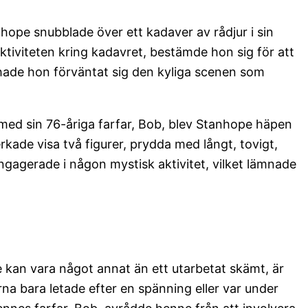
hope snubblade över ett kadaver av rådjur i sin
aktiviteten kring kadavret, bestämde hon sig för att
 hade hon förväntat sig den kyliga scenen som
d sin 76-åriga farfar, Bob, blev Stanhope häpen
kade visa två figurer, prydda med långt, tovigt,
engagerade i någon mystisk aktivitet, vilket lämnade
e kan vara något annat än ett utarbetat skämt, är
na bara letade efter en spänning eller var under