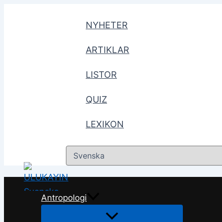
Hoppa
till
NYHETER
innehåll
ARTIKLAR
LISTOR
QUIZ
LEXIKON
Välj
ett
språk
Antropologi