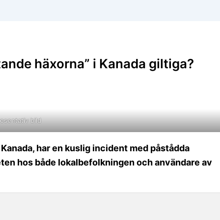
tande häxorna” i Kanada giltiga?
esentativ bild
a, Kanada, har en kuslig incident med påstådda
en hos både lokalbefolkningen och användare av