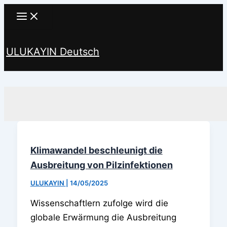
Zum
Inhalt
springen
ULUKAYIN Deutsch
Suchen
Klimawandel beschleunigt die
Ausbreitung von Pilzinfektionen
ULUKAYIN
|
14/05/2025
Wissenschaftlern zufolge wird die
globale Erwärmung die Ausbreitung