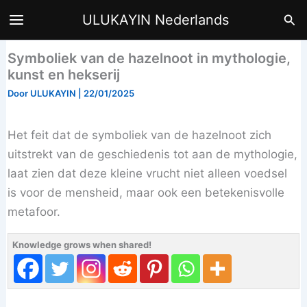
Ga
Zoe
ULUKAYIN Nederlands
naar
de
Symboliek van de hazelnoot in mythologie,
inhoud
kunst en hekserij
Door
ULUKAYIN
|
22/01/2025
Het feit dat de symboliek van de hazelnoot zich
uitstrekt van de geschiedenis tot aan de mythologie,
laat zien dat deze kleine vrucht niet alleen voedsel
is voor de mensheid, maar ook een betekenisvolle
metafoor.
Knowledge grows when shared!