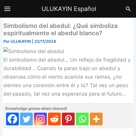
Ir
Bus
ULUKAYIN Español
al
contenido
Simbolismo del abedul: ¿Qué simboliza
espiritualmente el abedul blanco?
Por
ULUKAYIN
|
22/11/2024
El simbolismo del abedul… Un reflejo de fragilidad y
durabilidad… Cuando te paras bajo un abedul y
observas cómo el viento acaricia sus ramas, ¿no
sientes una conexión entre él y tú? Tal vez un peso
del pasado, tal vez una esperanza para el futuro…
Knowledge grows when shared!