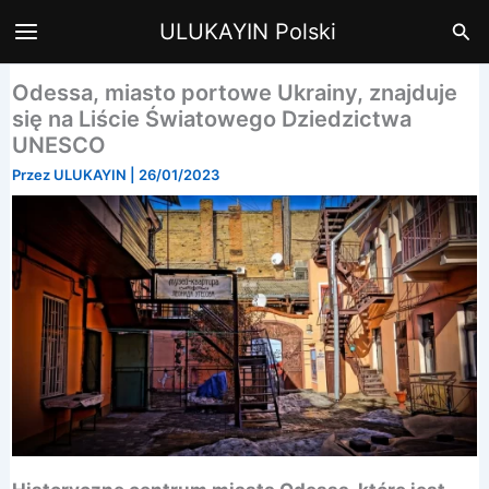
Przejdź
Szu
ULUKAYIN Polski
do
treści
Odessa, miasto portowe Ukrainy, znajduje
się na Liście Światowego Dziedzictwa
UNESCO
Przez
ULUKAYIN
|
26/01/2023