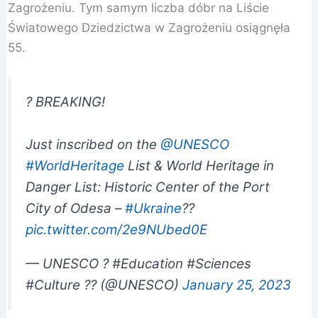
Zagrożeniu. Tym samym liczba dóbr na Liście
Światowego Dziedzictwa w Zagrożeniu osiągnęła
55.
? BREAKING!
Just inscribed on the
@UNESCO
#WorldHeritage
List & World Heritage in
Danger List: Historic Center of the Port
City of Odesa –
#Ukraine
??
pic.twitter.com/2e9NUbed0E
— UNESCO ?️ #Education #Sciences
#Culture ?? (@UNESCO)
January 25, 2023