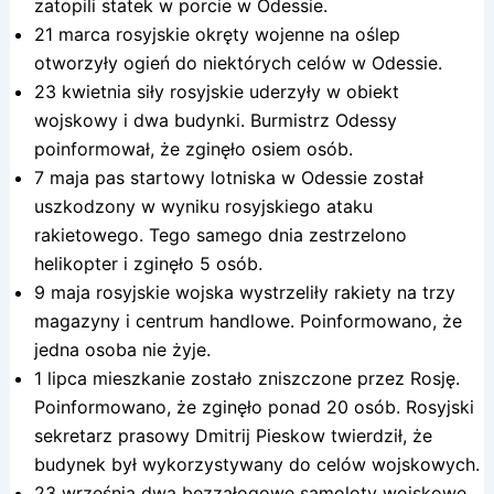
zatopili statek w porcie w Odessie.
21 marca rosyjskie okręty wojenne na oślep
otworzyły ogień do niektórych celów w Odessie.
23 kwietnia siły rosyjskie uderzyły w obiekt
wojskowy i dwa budynki. Burmistrz Odessy
poinformował, że zginęło osiem osób.
7 maja pas startowy lotniska w Odessie został
uszkodzony w wyniku rosyjskiego ataku
rakietowego. Tego samego dnia zestrzelono
helikopter i zginęło 5 osób.
9 maja rosyjskie wojska wystrzeliły rakiety na trzy
magazyny i centrum handlowe. Poinformowano, że
jedna osoba nie żyje.
1 lipca mieszkanie zostało zniszczone przez Rosję.
Poinformowano, że zginęło ponad 20 osób. Rosyjski
sekretarz prasowy Dmitrij Pieskow twierdził, że
budynek był wykorzystywany do celów wojskowych.
23 września dwa bezzałogowe samoloty wojskowe