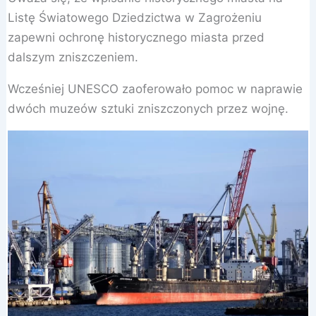
Listę Światowego Dziedzictwa w Zagrożeniu
zapewni ochronę historycznego miasta przed
dalszym zniszczeniem.
Wcześniej UNESCO zaoferowało pomoc w naprawie
dwóch muzeów sztuki zniszczonych przez wojnę.