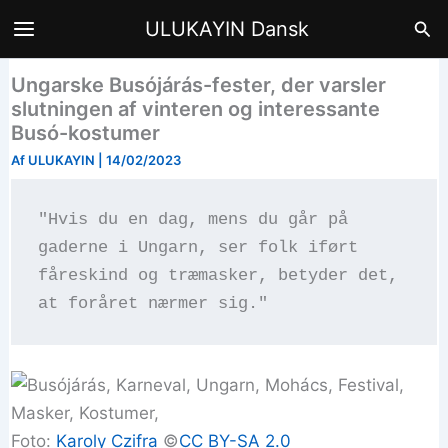
Gå
Søg
ULUKAYIN Dansk
til
indholdet
Ungarske Busójárás-fester, der varsler
slutningen af vinteren og interessante
Busó-kostumer
Af
ULUKAYIN
|
14/02/2023
"Hvis du en dag, mens du går på 
gaderne i Ungarn, ser folk iført 
fåreskind og træmasker, betyder det, 
at foråret nærmer sig."
Foto:
Karoly Czifra
©️
CC BY-SA 2.0