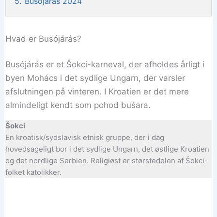
5.
Busójárás 2024
Hvad er Busójárás?
Busójárás er et Šokci-karneval, der afholdes årligt i
byen Mohács i det sydlige Ungarn, der varsler
afslutningen på vinteren. I Kroatien er det mere
almindeligt kendt som pohod bušara.
Šokci
En kroatisk/sydslavisk etnisk gruppe, der i dag
hovedsageligt bor i det sydlige Ungarn, det østlige Kroatien
og det nordlige Serbien. Religiøst er størstedelen af Šokci-
folket katolikker.