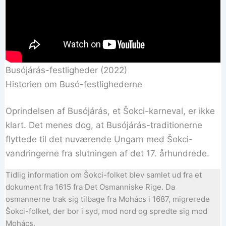
Busójárás-festligheder (2022)
Historien om Busó-festlighederne
Oprindelsen af Busójárás, et Šokci-karneval, er ikke
klart. Det menes dog, at Busójárás-traditionerne
flyttede til det nuværende Ungarn med Šokci-
vandringerne fra slutningen af det 17. århundrede.
Tidlig information om Šokci-folket blev samlet ud fra et
dokument fra 1615 fra Det Osmanniske Rige. Da
osmannerne trak sig tilbage fra Mohács i 1687, migrerede
Šokci-folket, der bor i syd, mod nord og spredte sig mod
Mohács.