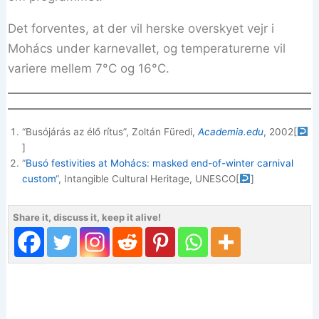
Det forventes, at der vil herske overskyet vejr i
Mohács under karnevallet, og temperaturerne vil
variere mellem 7°C og 16°C.
“Busójárás az élő rítus”, Zoltán Füredi,
Academia.edu
, 2002
[
]
“
Busó festivities at Mohács: masked end-of-winter carnival
custom
“, Intangible Cultural Heritage, UNESCO
[
]
Share it, discuss it, keep it alive!