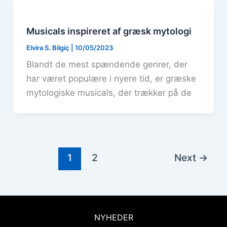
Musicals inspireret af græsk mytologi
Elvira S. Bilgiç
|
10/05/2023
Blandt de mest spændende genrer, der
har været populære i nyere tid, er græske
mytologiske musicals, der trækker på de
1
2
Next
→
NYHEDER