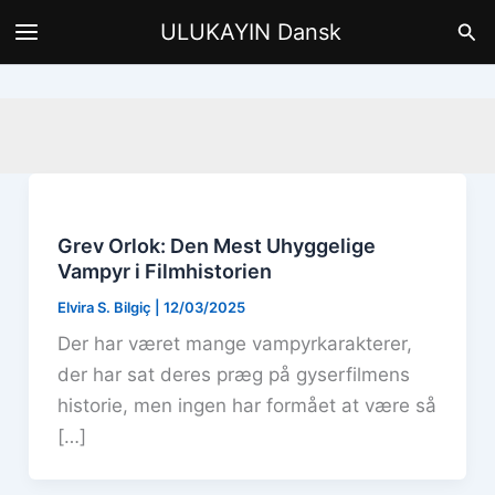
Gå
Søg
ULUKAYIN Dansk
til
indholdet
Grev Orlok: Den Mest Uhyggelige
Vampyr i Filmhistorien
Elvira S. Bilgiç
|
12/03/2025
Der har været mange vampyrkarakterer,
der har sat deres præg på gyserfilmens
historie, men ingen har formået at være så
[…]