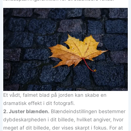
Et vådt, falmet blad på jorden kan skabe en
dramatisk effekt i dit fotografi.
2. Juster blænden.
Blændeindstillingen bestemmer
dybdeskarpheden i dit billede, hvilket angiver, hvor
meget af dit billede, der vises skarpt i fokus. For at