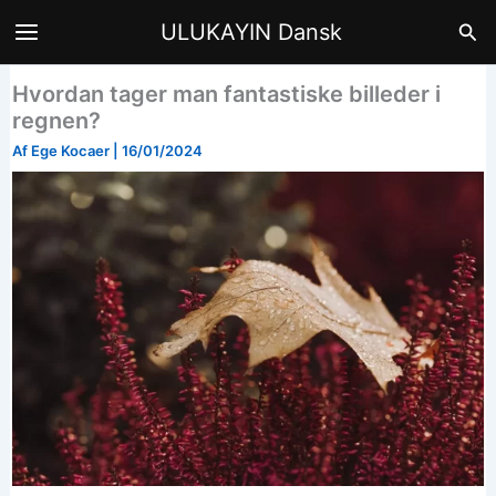
Gå
Søg
ULUKAYIN Dansk
til
indholdet
Hvordan tager man fantastiske billeder i
regnen?
Af
Ege Kocaer
|
16/01/2024