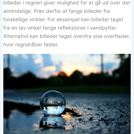
billeder i regnen giver mulighed for at gå ud over det
almindelige. Prøv derfor at fange billeder fra
forskellige vinkler. For eksempel kan billeder taget
fra en lav vinkel fange refleksioner i vandpytter.
Alternativt kan billeder taget ovenfra vise overflader,
hvor regndråber falder.