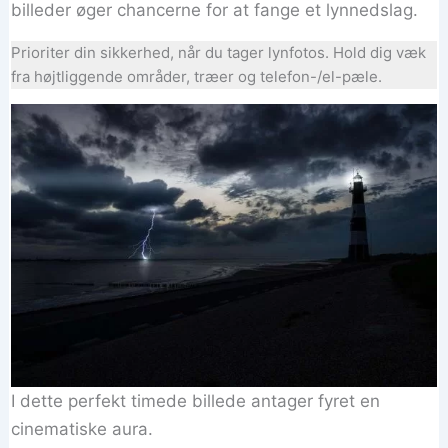
billeder øger chancerne for at fange et lynnedslag.
Prioriter din sikkerhed, når du tager lynfotos. Hold dig væk
fra højtliggende områder, træer og telefon-/el-pæle.
I dette perfekt timede billede antager fyret en
cinematiske aura.