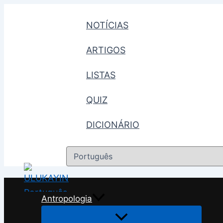
Skip
to
NOTÍCIAS
content
ARTIGOS
LISTAS
QUIZ
DICIONÁRIO
Escolha
um
idioma
Antropologia