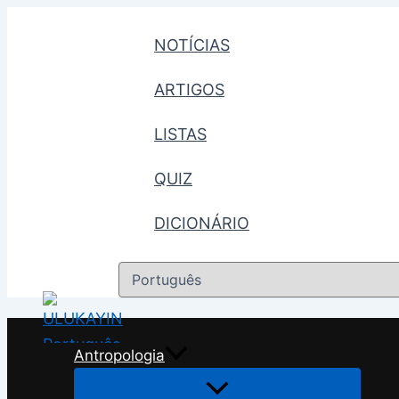
Skip
to
NOTÍCIAS
content
ARTIGOS
LISTAS
QUIZ
DICIONÁRIO
Escolha
um
idioma
Antropologia