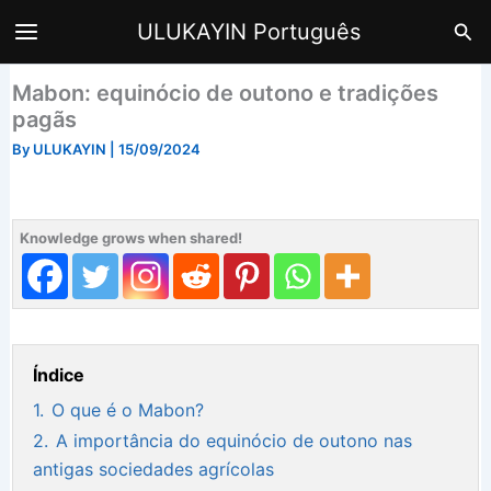
Skip
Sea
ULUKAYIN Português
to
content
Mabon: equinócio de outono e tradições
pagãs
By
ULUKAYIN
|
15/09/2024
Knowledge grows when shared!
Índice
1.
O que é o Mabon?
2.
A importância do equinócio de outono nas
antigas sociedades agrícolas