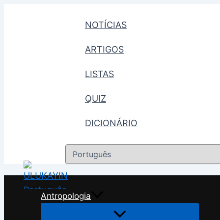
Skip
to
NOTÍCIAS
content
ARTIGOS
LISTAS
QUIZ
DICIONÁRIO
Escolha
um
idioma
Antropologia