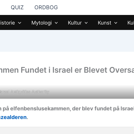
QUIZ
ORDBOG
istorie
Mytologi
Kultur
Kunst
Ku
en Fundet i Israel er Blevet Overs
Israel Antiquities Authority
n på elfenbenslusekammen, der blev fundet på Israe
nzealderen
.