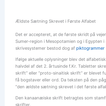
Ældste Sætning Skrevet i Første Alfabet
Det er accepteret, at de første skridt på vejen
Sumer-region i Mesopotamien og i Egypten i sid
skrivesystemer bestod dog af
piktogrammer
Ifølge aktuelle oplysninger blev det alfabetis
halvdel af det 2. årtusinde f.Kr. Tabletter sk
skrift” eller “proto-sinaitisk skrift” er bleve
få bogstaver eller ord. Da teksten på den p
“den ældste sætning skrevet i det første alfa
Den kanaanæiske skrift betragtes som stamfad
skrifter.