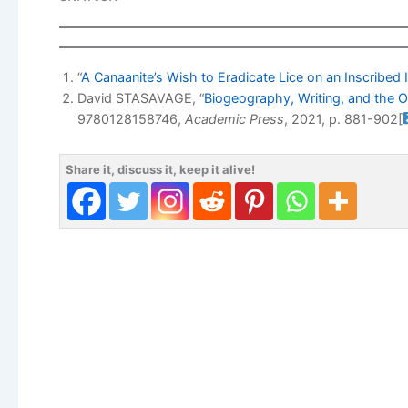
“
A Canaanite’s Wish to Eradicate Lice on an Inscribe
David STASAVAGE, “
Biogeography, Writing, and the Or
9780128158746,
Academic Press
, 2021, p. 881-902
[
Share it, discuss it, keep it alive!