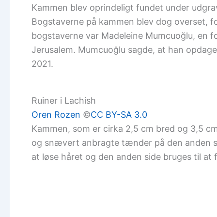
Kammen blev oprindeligt fundet under udgravninger i den 
Bogstaverne på kammen blev dog overset, for
bogstaverne var Madeleine Mumcuoğlu, en fors
Jerusalem. Mumcuoğlu sagde, at han opdage
2021.
Ruiner i Lachish
Oren Rozen
©️
CC BY-SA 3.0
Kammen, som er cirka 2,5 cm bred og 3,5 cm
og snævert anbragte tænder på den anden sid
at løse håret og den anden side bruges til at