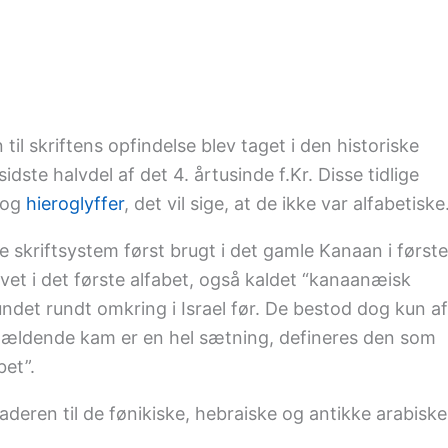
 til skriftens opfindelse blev taget i den historiske
ste halvdel af det 4. årtusinde f.Kr. Disse tidlige
og
hieroglyffer
, det vil sige, at de ikke var alfabetiske
ke skriftsystem først brugt i det gamle Kanaan i første
revet i det første alfabet, også kaldet “kanaanæisk
t fundet rundt omkring i Israel før. De bestod dog kun af
ågældende kam er en hel sætning, defineres den som
bet”.
eren til de fønikiske, hebraiske og antikke arabiske