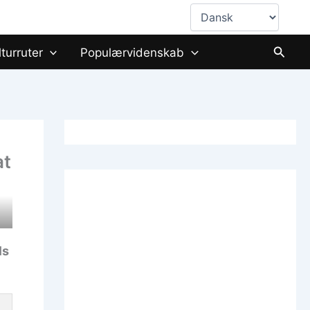
Vælg
sprog
Søg
lturruter
Populærvidenskab
at
ls