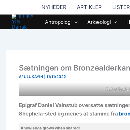
Gå
NYHEDER
ARTIKLER
LISTER
til
indholdet
Antropologi
Arkæologi
H
Sætningen om Bronzealderkamm
Af
ULUKAYIN
|
11/11/2022
Dafna Gazit, 
Epigraf Daniel Vainstub oversatte sætninge
Shephela-sted og menes at stamme fra
bro
Knowledge grows when shared!