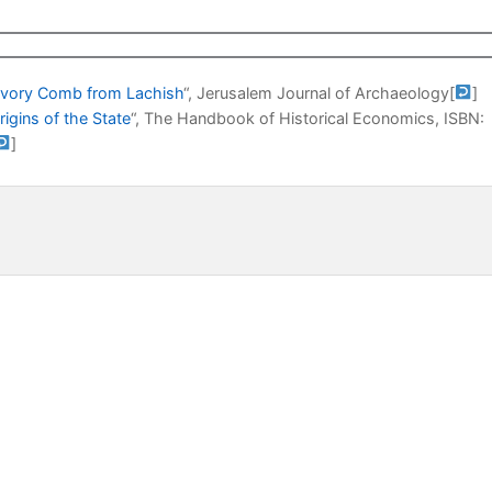
d Ivory Comb from Lachish
“, Jerusalem Journal of Archaeology
[
]
igins of the State
“, The Handbook of Historical Economics, ISBN:
]