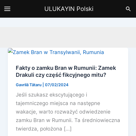
Przejdź
Szu
ULUKAYIN Polski
do
treści
Fakty o zamku Bran w Rumunii: Zamek
Drakuli czy część fikcyjnego mitu?
Gavrilă Tătaru
|
07/02/2024
Jeśli szukasz ekscytującego i
tajemniczego miejsca na następne
wakacje, warto rozważyć odwiedzenie
zamku Bran w Rumunii. Ta średniowieczna
twierdza, położona […]