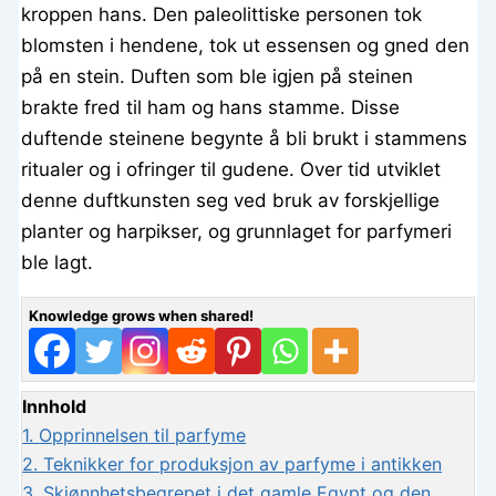
kroppen hans. Den paleolittiske personen tok
blomsten i hendene, tok ut essensen og gned den
på en stein. Duften som ble igjen på steinen
brakte fred til ham og hans stamme. Disse
duftende steinene begynte å bli brukt i stammens
ritualer og i ofringer til gudene. Over tid utviklet
denne duftkunsten seg ved bruk av forskjellige
planter og harpikser, og grunnlaget for parfymeri
ble lagt.
Knowledge grows when shared!
Innhold
1.
Opprinnelsen til parfyme
2.
Teknikker for produksjon av parfyme i antikken
3.
Skjønnhetsbegrepet i det gamle Egypt og den