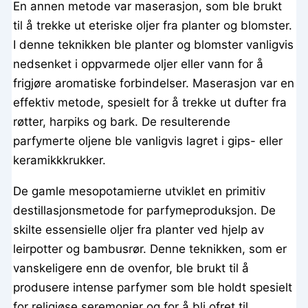
En annen metode var maserasjon, som ble brukt
til å trekke ut eteriske oljer fra planter og blomster.
I denne teknikken ble planter og blomster vanligvis
nedsenket i oppvarmede oljer eller vann for å
frigjøre aromatiske forbindelser. Maserasjon var en
effektiv metode, spesielt for å trekke ut dufter fra
røtter, harpiks og bark. De resulterende
parfymerte oljene ble vanligvis lagret i gips- eller
keramikkkrukker.
De gamle mesopotamierne utviklet en primitiv
destillasjonsmetode for parfymeproduksjon. De
skilte essensielle oljer fra planter ved hjelp av
leirpotter og bambusrør. Denne teknikken, som er
vanskeligere enn de ovenfor, ble brukt til å
produsere intense parfymer som ble holdt spesielt
for religiøse seremonier og for å bli ofret til