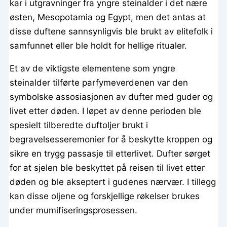
kar i utgravninger fra yngre steinalder i det nære
østen, Mesopotamia og Egypt, men det antas at
disse duftene sannsynligvis ble brukt av elitefolk i
samfunnet eller ble holdt for hellige ritualer.
Et av de viktigste elementene som yngre
steinalder tilførte parfymeverdenen var den
symbolske assosiasjonen av dufter med guder og
livet etter døden. I løpet av denne perioden ble
spesielt tilberedte duftoljer brukt i
begravelsesseremonier for å beskytte kroppen og
sikre en trygg passasje til etterlivet. Dufter sørget
for at sjelen ble beskyttet på reisen til livet etter
døden og ble akseptert i gudenes nærvær. I tillegg
kan disse oljene og forskjellige røkelser brukes
under mumifiseringsprosessen.