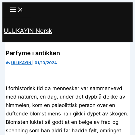
Hopp
til
innhald
ULUKAYIN Norsk
Søk
Parfyme i antikken
Av
ULUKAYIN
|
01/10/2024
I forhistorisk tid da mennesker var sammenvevd
med naturen, en dag, under det dypblå dekke av
himmelen, kom en paleolittisk person over en
duftende blomst mens han gikk i dypet av skogen.
Blomsten luktet så godt at en bølge av fred og
spenning som han aldri før hadde følt, omringet