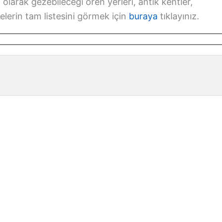
olarak gezebileceği ören yerleri, antik kentler,
üzelerin tam listesini görmek için
buraya
tıklayınız.