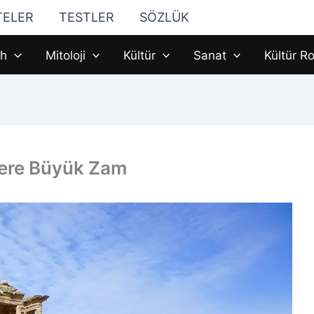
TELER
TESTLER
SÖZLÜK
ih
Mitoloji
Kültür
Sanat
Kültür Ro
rlere Büyük Zam