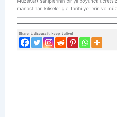
MüzeKart sahiplerinin bir yıl boyunca ücretsiz 
manastırlar, kiliseler gibi tarihi yerlerin ve m
Share it, discuss it, keep it alive!