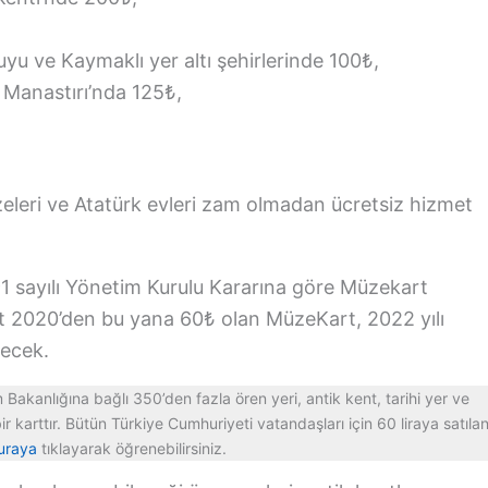
u ve Kaymaklı yer altı şehirlerinde 100₺,
Manastırı’nda 125₺,
eleri ve Atatürk evleri zam olmadan ücretsiz hizmet
91 sayılı Yönetim Kurulu Kararına göre Müzekart
art 2020’den bu yana 60₺ olan MüzeKart, 2022 yılı
decek.
Bakanlığına bağlı 350’den fazla ören yeri, antik kent, tarihi yer ve
r karttır. Bütün Türkiye Cumhuriyeti vatandaşları için 60 liraya satıla
uraya
tıklayarak öğrenebilirsiniz.