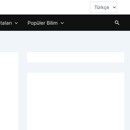
Dil
Seç
Aram
taları
Popüler Bilim