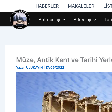
İçeriğe
HABERLER
MAKALELER
LİS
atla
Antropoloji
Arkeoloji
Tar
Müze, Antik Kent ve Tarihi Ye
Yazan
ULUKAYIN
|
17/06/2022