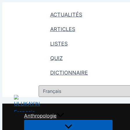
Aller
au
ACTUALITÉS
contenu
ARTICLES
LISTES
QUIZ
DICTIONNAIRE
Choisir
une
langue
Anthropologie