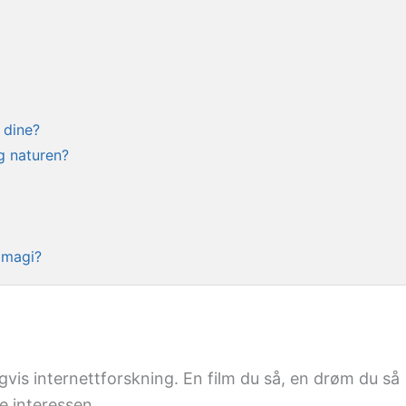
 dine?
g naturen?
 magi?
igvis internettforskning. En film du så, en drøm du så
e interessen.