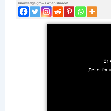
Knowledge grows when shared!
Er
(Det er for