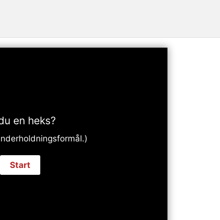
 du en heks?
 underholdningsformål.)