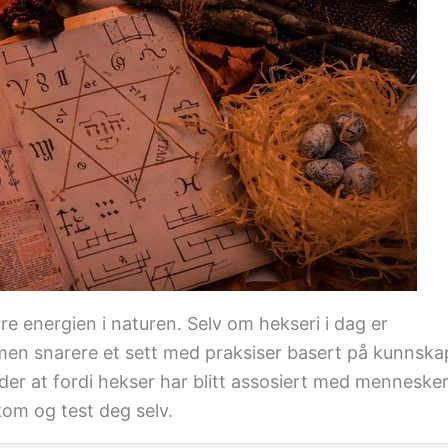
e energien i naturen. Selv om hekseri i dag er
, men snarere et sett med praksiser basert på kunnska
r at fordi hekser har blitt assosiert med mennesker
 kom og test deg selv.