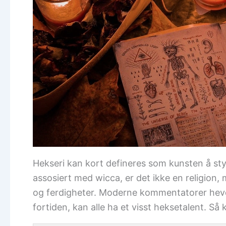
Hekseri kan kort defineres som kunsten å styr
assosiert med wicca, er det ikke en religion
og ferdigheter. Moderne kommentatorer hevde
fortiden, kan alle ha et visst heksetalent. Så