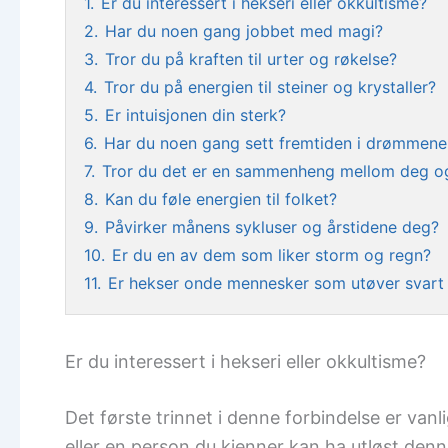
1.
Er du interessert i hekseri eller okkultisme?
2.
Har du noen gang jobbet med magi?
3.
Tror du på kraften til urter og røkelse?
4.
Tror du på energien til steiner og krystaller?
5.
Er intuisjonen din sterk?
6.
Har du noen gang sett fremtiden i drømmene
7.
Tror du det er en sammenheng mellom deg o
8.
Kan du føle energien til folket?
9.
Påvirker månens sykluser og årstidene deg?
10.
Er du en av dem som liker storm og regn?
11.
Er hekser onde mennesker som utøver svart
Er du interessert i hekseri eller okkultisme?
Det første trinnet i denne forbindelse er vanl
eller en person du kjenner kan ha utløst denn