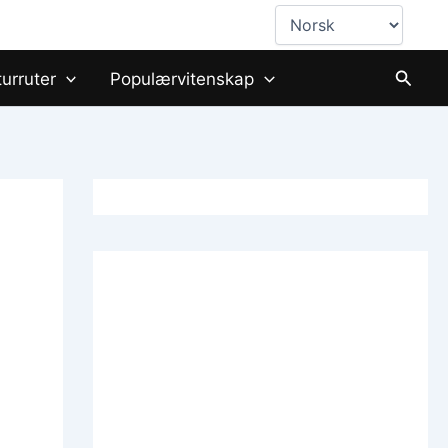
Choose
a
language
Søk
turruter
Populærvitenskap