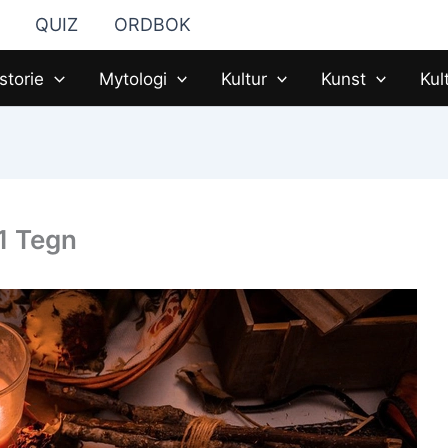
QUIZ
ORDBOK
storie
Mytologi
Kultur
Kunst
Kul
11 Tegn