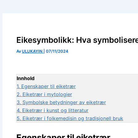
Eikesymbolikk: Hva symbolisere
Av
ULUKAYIN
|
07/11/2024
Innhold
1.
Egenskaper til eiketrær
2.
Eiketrær i mytologier
3.
Symbolske betydninger av eiketrær
4.
Eiketrær i kunst og litteratur
5.
Eiketrær i folkemedisin og tradisjonell bruk
Egenskaper til eiketrær