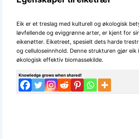
Eik er et treslag med kulturell og økologisk be
løvfellende og eviggrønne arter, er kjent for si
eikenøtter. Eiketreet, spesielt dets harde tres
og celluloseinnhold. Denne strukturen gjør eik ik
økologisk effektiv biomassekilde.
Knowledge grows when shared!