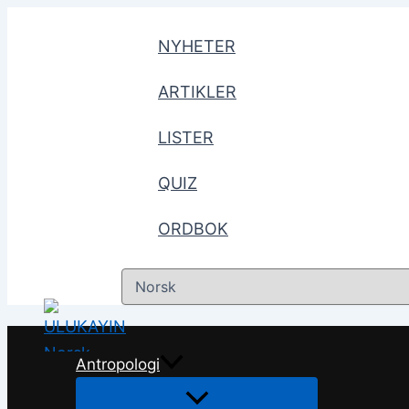
Hopp
til
NYHETER
innhald
ARTIKLER
LISTER
QUIZ
ORDBOK
Choose
a
language
Antropologi