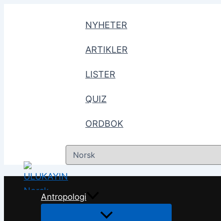
Hopp
til
NYHETER
innhald
ARTIKLER
LISTER
QUIZ
ORDBOK
Choose
a
language
Antropologi