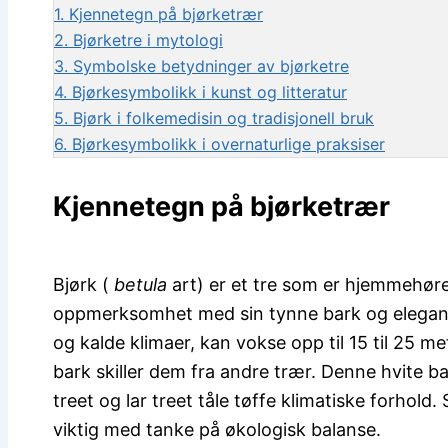
1.
Kjennetegn på bjørketrær
2.
Bjørketre i mytologi
3.
Symbolske betydninger av bjørketre
4.
Bjørkesymbolikk i kunst og litteratur
5.
Bjørk i folkemedisin og tradisjonell bruk
6.
Bjørkesymbolikk i overnaturlige praksiser
Kjennetegn på bjørketrær
Bjørk (
betula
art) er et tre som er hjemmehøre
oppmerksomhet med sin tynne bark og elegante 
og kalde klimaer, kan vokse opp til 15 til 25 m
bark skiller dem fra andre trær. Denne hvite 
treet og lar treet tåle tøffe klimatiske forhold
viktig med tanke på økologisk balanse.