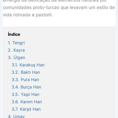
emergiu da deificação de elementos naturais por
comunidades proto-turcas que levavam um estilo de
vida nómada e pastoril.
Índice
1.
Tengri
2.
Kayra
3.
Ülgen
3.1.
Karakuş Han
3.2.
Baktı Han
3.3.
Pura Han
3.4.
Burça Han
3.5.
Yaşıl Han
3.6.
Kanım Han
3.7.
Karşıt Han
4.
Umay