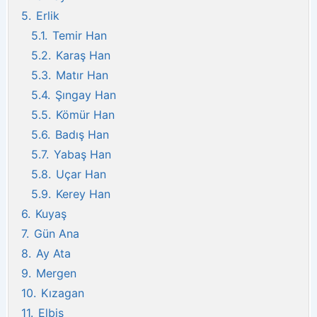
5.
Erlik
5.1.
Temir Han
5.2.
Karaş Han
5.3.
Matır Han
5.4.
Şıngay Han
5.5.
Kömür Han
5.6.
Badış Han
5.7.
Yabaş Han
5.8.
Uçar Han
5.9.
Kerey Han
6.
Kuyaş
7.
Gün Ana
8.
Ay Ata
9.
Mergen
10.
Kızagan
11.
Elbis