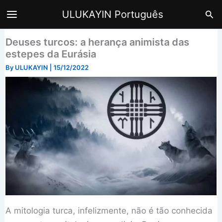
Skip
Sea
ULUKAYIN Português
to
content
Deuses turcos: a herança animista das
estepes da Eurásia
By
ULUKAYIN
|
15/12/2022
A mitologia turca, infelizmente, não é tão conhecida