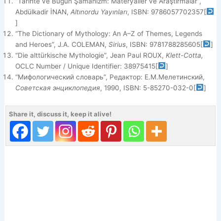
“Tarihte ve Bugün Şamanizm: Materyaller ve Araştırmalar”,
Abdülkadir İNAN,
Altınordu Yayınları
, ISBN: 9786057702357
[
]
“The Dictionary of Mythology: An A–Z of Themes, Legends
and Heroes”, J.A. COLEMAN,
Sirius
, ISBN: 9781788285605
[
]
“Die alttürkische Mythologie”, Jean Paul ROUX,
Klett-Cotta,
OCLC Number / Unique Identifier: 38975415
[
]
“Мифологический словарь”, Редактор: Е.М.Мелетинский,
Советская энциклопедия
, 1990, ISBN: 5-85270-032-0
[
]
Share it, discuss it, keep it alive!