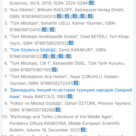
Sciences, Vol 6, 2019, ISSN: 2224-5294
[
]
“Aus Sibirien”, Wilhelm RADLOFF,
Salzwasser-Verlag GmbH
,
ISBN: 9783846024003
[
]
[
]
[
]
[
]
[
]
“Türk Mitolojisi”, Bahattin USLU,
Kamer Yayınları
, ISBN:
9786059113410
[
]
[
]
“Türk Mitolojisi Ansiklopedik Sözlük”, Celal BEYDİLİ,
Yurt Kitap-
Yayı
n, ISBN: 9789759025052
[
]
“
Türk Söylence Sözlüğü
“, Deniz KARAKURT, ISBN:
9786055618032
[
]
[
]
[
]
[
]
“Türk Mitolojisi, Cilt 1”, Bahaeddin ÖGEL, Türk Tarih Kurumu,
ISBN 9789751601155
[
]
“Türk Mitolojisinin Ana Hatları”, Yaşar ÇORUHLU,
Kabalcı
Yayınlar
ı, ISBN: 9786055272241
[
]
“
Двенадцать лекций по истории турецких народов Средней
Азии
“, Vasily BARTOLD, 1993
[
]
“Folklor ve Mitoloji Sözlüğü”, Özhan ÖZTÜRK,
Phoenix Yayınevi
,
ISBN: 9786055738266
[
]
“Mythology and Turkic Literature of the Middle Ages”,
Pardaeva Dilfuza RAIMOVNA,
Middle European Scientific
Bulletin
, Volume 19, December 2021
[
]