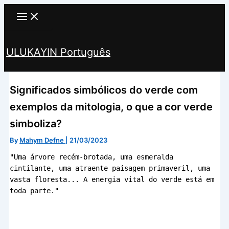
Skip
to
content
ULUKAYIN Português
Search
Significados simbólicos do verde com
exemplos da mitologia, o que a cor verde
simboliza?
By
Mahym Defne
|
21/03/2023
"Uma árvore recém-brotada, uma esmeralda 
cintilante, uma atraente paisagem primaveril, uma 
vasta floresta... A energia vital do verde está em 
toda parte."