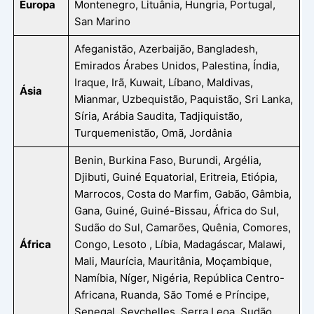
Europa
Montenegro, Lituânia, Hungria, Portugal,
San Marino
Afeganistão, Azerbaijão, Bangladesh,
Emirados Árabes Unidos, Palestina, Índia,
Iraque, Irã, Kuwait, Líbano, Maldivas,
Ásia
Mianmar, Uzbequistão, Paquistão, Sri Lanka,
Síria, Arábia Saudita, Tadjiquistão,
Turquemenistão, Omã, Jordânia
Benin, Burkina Faso, Burundi, Argélia,
Djibuti, Guiné Equatorial, Eritreia, Etiópia,
Marrocos, Costa do Marfim, Gabão, Gâmbia,
Gana, Guiné, Guiné-Bissau, África do Sul,
Sudão do Sul, Camarões, Quênia, Comores,
África
Congo, Lesoto , Líbia, Madagáscar, Malawi,
Mali, Maurícia, Mauritânia, Moçambique,
Namíbia, Níger, Nigéria, República Centro-
Africana, Ruanda, São Tomé e Príncipe,
Senegal, Seychelles, Serra Leoa, Sudão,