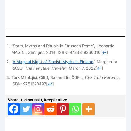
“Stars, Myths and Rituals in Etruscan Rome”, Leonardo
MAGINI,
Springer
, 2014, ISBN: 9783319360010
[
↩
]
“
A Magical Night of Finnish Myths in Finland
“, Margherita
RAGG,
The Fairytale Traveler
, March 7, 2022
[
↩
]
Türk Mitolojisi, Cilt 1, Bahaeddin ÖGEL,
Türk Tarih Kurumu
,
ISBN: 9751628497
[
↩
]
Share it, discuss it, keep it alive!