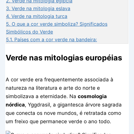
2.
Verde na mitologia egípcia
3.
Verde na mitologia eslava
4.
Verde na mitologia turca
5.
O que a cor verde simboliza? Significados
Simbólicos do Verde
5.1.
Países com a cor verde na bandeira:
Verde nas mitologias européias
A cor verde era frequentemente associada à
natureza na literatura e arte do norte e
simbolizava a eternidade. Na
cosmologia
nórdica
, Yggdrasil, a gigantesca árvore sagrada
que conecta os nove mundos, é retratada como
um freixo que permanece verde o ano todo.