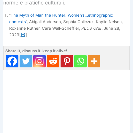
norme e pratiche culturali.
“
The Myth of Man the Hunter: Women’s…ethnographic
contexts
“, Abigail Anderson, Sophia Chilczuk, Kaylie Nelson,
Roxanne Ruther, Cara Wall-Scheffler,
PLOS ONE
, June 28,
2023
[
]
Share it, discuss it, keep it alive!