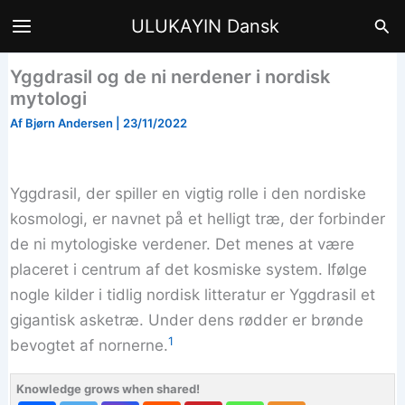
Gå
Søg
ULUKAYIN Dansk
til
indholdet
Yggdrasil og de ni nerdener i nordisk
mytologi
Af
Bjørn Andersen
|
23/11/2022
Yggdrasil, der spiller en vigtig rolle i den nordiske
kosmologi, er navnet på et helligt træ, der forbinder
de ni mytologiske verdener. Det menes at være
placeret i centrum af det kosmiske system. Ifølge
nogle kilder i tidlig nordisk litteratur er Yggdrasil et
gigantisk asketræ. Under dens rødder er brønde
1
bevogtet af nornerne.
Knowledge grows when shared!