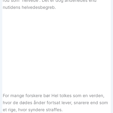
rod som “helvede”. Det er dog anderledes end
nutidens helvedesbegreb.
For mange forskere bør Hel tolkes som en verden,
hvor de dødes ånder fortsat lever, snarere end som
et rige, hvor syndere straffes.