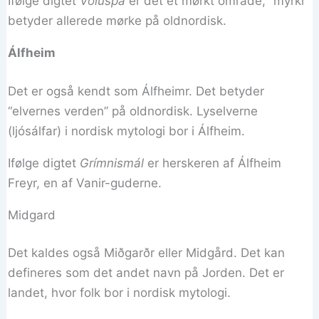
Ifølge digtet
Völuspá
er det et mørkt område, “myrkr”
betyder allerede mørke på oldnordisk.
Álfheim
Det er også kendt som Álfheimr. Det betyder
“elvernes verden” på oldnordisk. Lyselverne
(ljósálfar) i nordisk mytologi bor i Álfheim.
Ifølge digtet
Grímnismál
er herskeren af Álfheim
Freyr, en af Vanir-guderne.
Midgard
Det kaldes også Miðgarðr eller Midgård. Det kan
defineres som det andet navn på Jorden. Det er
landet, hvor folk bor i nordisk mytologi.