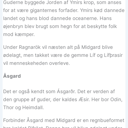
Guderne byggede Jorden af Ymirs krop, som anses
for at være giganternes forfader. Ymirs kød dannede
landet og hans blod dannede oceanerne. Hans
øjenbryn blev brugt som hegn for at beskytte folk
mod kæmper.
Under Ragnarök vil næsten alt på Midgard blive
ødelagt, men takket være de gemme Líf og Lífþrasir
vil menneskeheden overleve.
Åsgard
Det er også kendt som Ásgarðr. Det er verden af
den gruppe af guder, der kaldes Æsir. Her bor Odin,
Thor og Heimdall.
Forbinder Åsgard med Midgard er en regnbueformet