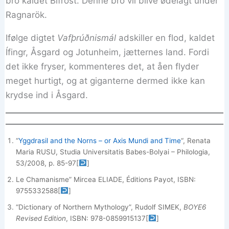
bro kaldet Bifröst. Denne bro vil blive ødelagt under
Ragnarök.
Ifølge digtet
Vafþrúðnismál
adskiller en flod, kaldet
Ífingr, Åsgard og Jotunheim, jætternes land. Fordi
det ikke fryser, kommenteres det, at åen flyder
meget hurtigt, og at giganterne dermed ikke kan
krydse ind i Åsgard.
“
Yggdrasil and the Norns – or Axis Mundi and Time
“, Renata
Maria RUSU, Studia Universitatis Babes-Bolyai – Philologia,
53/2008, p. 85-97
[
]
Le Chamanisme” Mircea ELIADE, Éditions Payot, ISBN:
9755332588
[
]
“Dictionary of Northern Mythology”, Rudolf SIMEK, ‎
BOYE6
Revised Edition
, ISBN: ‎978-0859915137
[
]