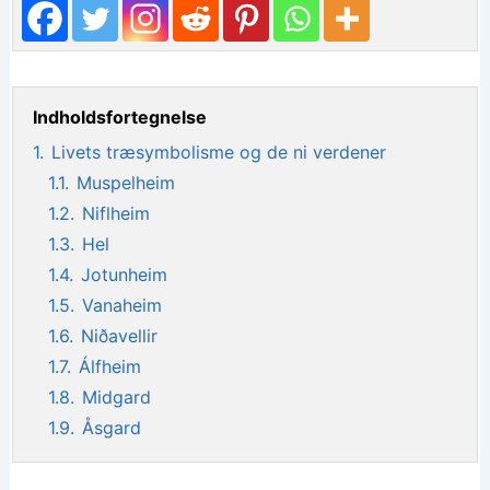
Indholdsfortegnelse
1.
Livets træsymbolisme og de ni verdener
1.1.
Muspelheim
1.2.
Niflheim
1.3.
Hel
1.4.
Jotunheim
1.5.
Vanaheim
1.6.
Niðavellir
1.7.
Álfheim
1.8.
Midgard
1.9.
Åsgard