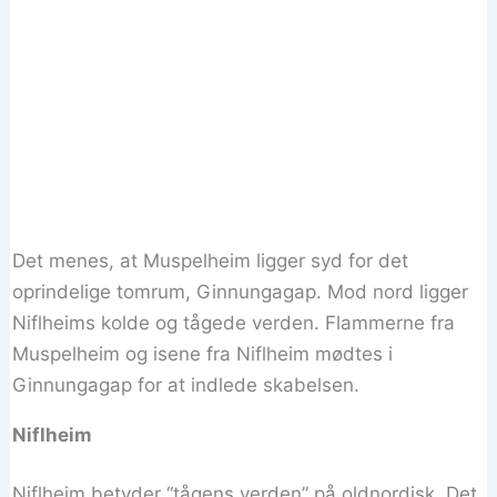
Det menes, at Muspelheim ligger syd for det
oprindelige tomrum, Ginnungagap. Mod nord ligger
Niflheims kolde og tågede verden. Flammerne fra
Muspelheim og isene fra Niflheim mødtes i
Ginnungagap for at indlede skabelsen.
Niflheim
Niflheim betyder “tågens verden” på oldnordisk. Det