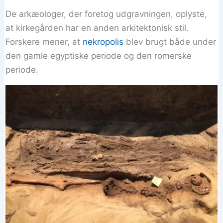
De arkæologer, der foretog udgravningen, oplyste,
at kirkegården har en anden arkitektonisk stil.
Forskere mener, at
nekropolis
blev brugt både under
den gamle egyptiske periode og den romerske
periode.