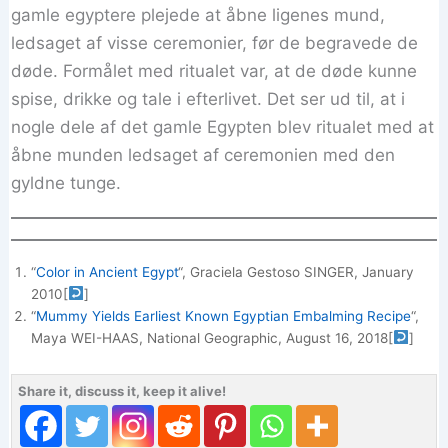
gamle egyptere plejede at åbne ligenes mund,
ledsaget af visse ceremonier, før de begravede de
døde. Formålet med ritualet var, at de døde kunne
spise, drikke og tale i efterlivet. Det ser ud til, at i
nogle dele af det gamle Egypten blev ritualet med at
åbne munden ledsaget af ceremonien med den
gyldne tunge.
“
Color in Ancient Egypt
“, Graciela Gestoso SINGER, January
2010
[
]
“
Mummy Yields Earliest Known Egyptian Embalming Recipe
“,
Maya WEI-HAAS, National Geographic, August 16, 2018
[
]
Share it, discuss it, keep it alive!