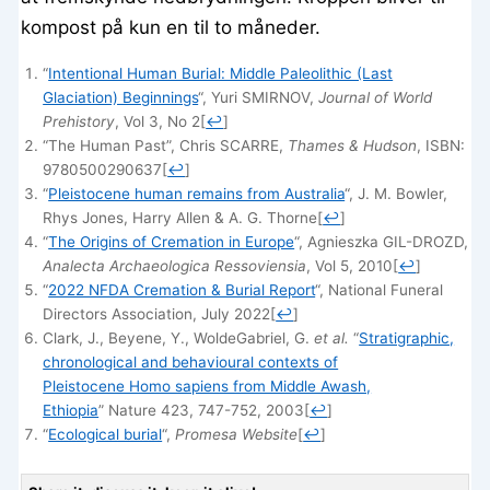
kompost på kun en til to måneder.
“
Intentional Human Burial: Middle Paleolithic (Last
Glaciation) Beginnings
“, Yuri SMIRNOV,
Journal of World
Prehistory
, Vol 3, No 2
[
↩
]
“The Human Past”, Chris SCARRE,
Thames & Hudson
, ISBN:
9780500290637
[
↩
]
“
Pleistocene human remains from Australia
“, J. M. Bowler,
Rhys Jones, Harry Allen & A. G. Thorne
[
↩
]
“
The Origins of Cremation in Europe
“, Agnieszka GIL-DROZD,
Ana­lecta Archa­eolo­gica Res­so­viensia
, Vol 5, 2010
[
↩
]
“
2022 NFDA Cremation & Burial Report
“, National Funeral
Directors Association, July 2022
[
↩
]
Clark, J., Beyene, Y., WoldeGabriel, G.
et al.
“
Stratigraphic,
chronological and behavioural contexts of
Pleistocene Homo sapiens from Middle Awash,
Ethiopia
” Nature 423, 747-752, 2003
[
↩
]
“
Ecological burial
“,
Promesa Website
[
↩
]