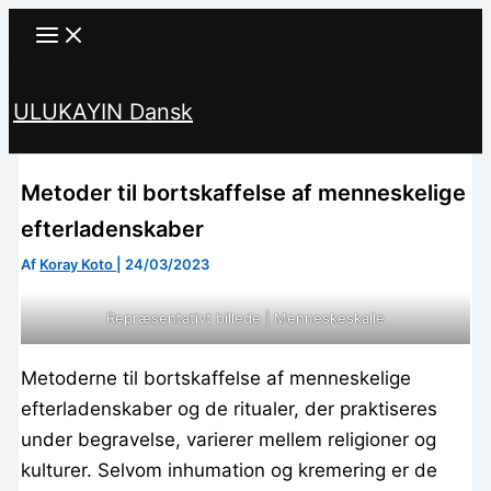
Gå
til
indholdet
ULUKAYIN Dansk
Søg
Metoder til bortskaffelse af menneskelige
efterladenskaber
Af
Koray Koto
|
24/03/2023
Repræsentativt billede | Menneskeskalle
Metoderne til bortskaffelse af menneskelige
efterladenskaber og de ritualer, der praktiseres
under begravelse, varierer mellem religioner og
kulturer. Selvom inhumation og kremering er de