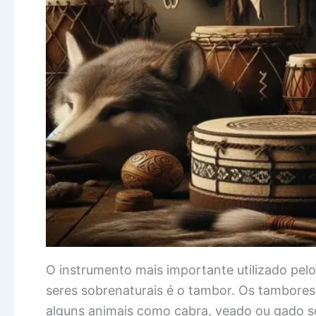
O instrumento mais importante utilizado pel
seres sobrenaturais é o tambor. Os tambores
alguns animais como cabra, veado ou gado s