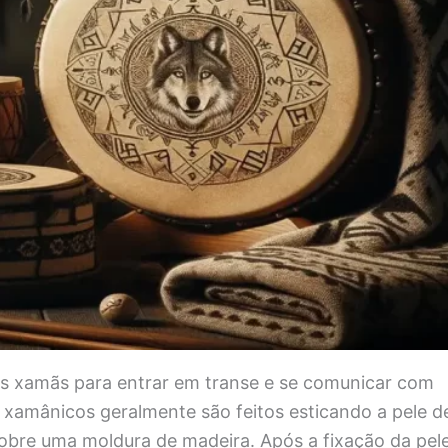
os xamãs para entrar em transe e se comunicar com
 xamânicos geralmente são feitos esticando a pele d
obre uma moldura de madeira. Após a fixação da pele