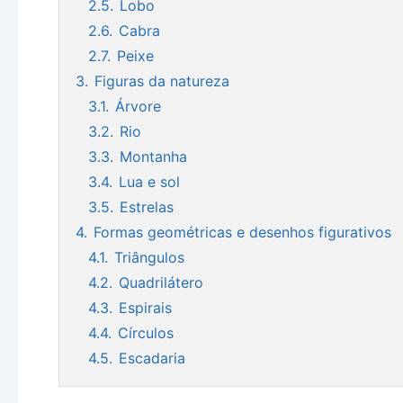
2.5.
Lobo
2.6.
Cabra
2.7.
Peixe
3.
Figuras da natureza
3.1.
Árvore
3.2.
Rio
3.3.
Montanha
3.4.
Lua e sol
3.5.
Estrelas
4.
Formas geométricas e desenhos figurativos
4.1.
Triângulos
4.2.
Quadrilátero
4.3.
Espirais
4.4.
Círculos
4.5.
Escadaria