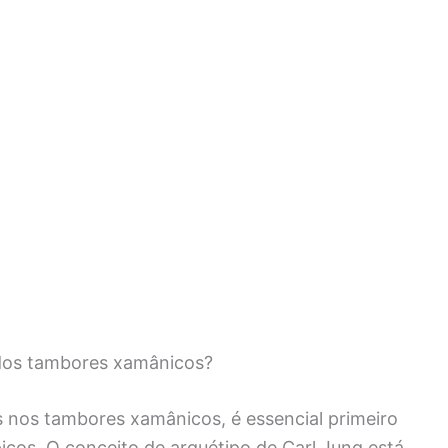
dos tambores xamânicos?
 nos tambores xamânicos, é essencial primeiro
cos. O conceito de arquétipo de Carl Jung está