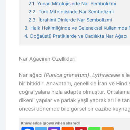
2.1.
Yunan Mitolojisinde Nar Sembolizmi
2.2.
Türk Mitolojisinde Nar Sembolizmi
2.3.
İbrahimî Dinlerde Nar Sembolizmi
3.
Halk Hekimliğinde ve Geleneksel Kullanımda 
4.
Doğaüstü Pratiklerde ve Cadılıkta Nar Ağacı
Nar Ağacının Özellikleri
Nar ağacı
(Punica granatum)
,
Lythraceae
ail
bir bitkidir. Anavatanı, genellikle İran ve Hind
coğrafyalara hızla adapte olmuştur. Ortalama
dikenli yapılar ve parlak yeşil yaprakları ile t
öncesi dönemde bile görsel bir cazibe kaynağı
Knowledge grows when shared!