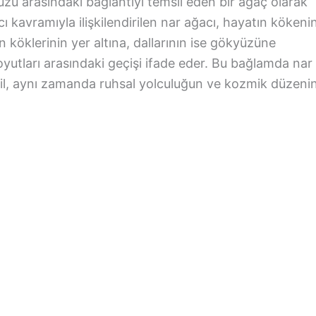
üzü arasındaki bağlantıyı temsil eden bir ağaç olarak
cı kavramıyla ilişkilendirilen nar ağacı, hayatın kökenin
ın köklerinin yer altına, dallarının ise gökyüzüne
oyutları arasındaki geçişi ifade eder. Bu bağlamda nar
il, aynı zamanda ruhsal yolculuğun ve kozmik düzeni