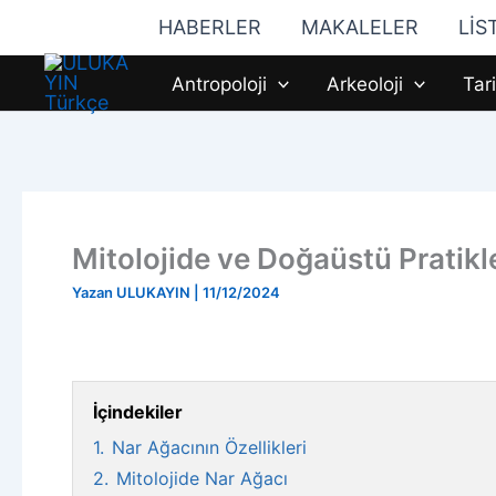
İçeriğe
HABERLER
MAKALELER
LİS
atla
Antropoloji
Arkeoloji
Tar
Mitolojide ve Doğaüstü Pratik
Yazan
ULUKAYIN
|
11/12/2024
İçindekiler
1.
Nar Ağacının Özellikleri
2.
Mitolojide Nar Ağacı