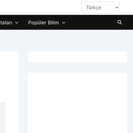
Dil
Seç
Aram
taları
Popüler Bilim