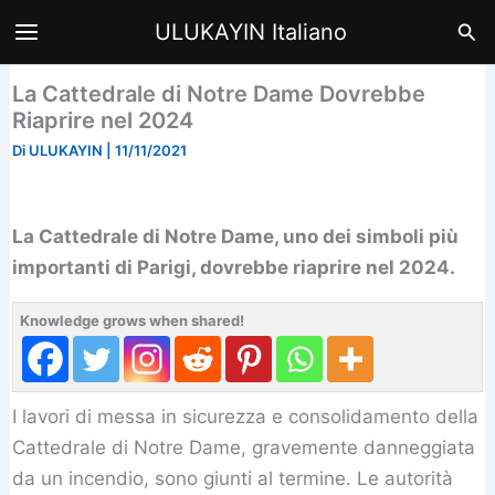
Vai
Cer
ULUKAYIN Italiano
al
contenuto
La Cattedrale di Notre Dame Dovrebbe
Riaprire nel 2024
Di
ULUKAYIN
|
11/11/2021
La Cattedrale di Notre Dame, uno dei simboli più
importanti di Parigi, dovrebbe riaprire nel 2024.
Knowledge grows when shared!
I lavori di messa in sicurezza e consolidamento della
Cattedrale di Notre Dame, gravemente danneggiata
da un incendio, sono giunti al termine. Le autorità