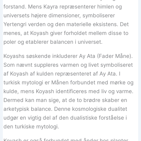
forstand. Mens Kayra repræsenterer himlen og
universets højere dimensioner, symboliserer
Yertengri verden og den materielle eksistens. Det
menes, at Koyash giver forholdet mellem disse to
poler og etablerer balancen i universet.
Koyashs søskende inkluderer Ay Ata (Fader Måne).
Som nævnt suppleres varmen og livet symboliseret
af Koyash af kulden repræsenteret af Ay Ata. I
turkisk mytologi er Månen forbundet med mørke og
kulde, mens Koyash identificeres med liv og varme.
Dermed kan man sige, at de to brødre skaber en
arketypisk balance. Denne kosmologiske dualitet
udgør en vigtig del af den dualistiske forståelse i
den turkiske mytologi.
Koyash er også forbundet med ånder hos planter,