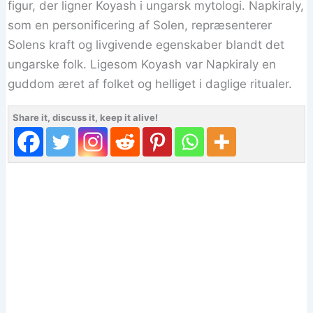
figur, der ligner Koyash i ungarsk mytologi. Napkiraly,
som en personificering af Solen, repræsenterer
Solens kraft og livgivende egenskaber blandt det
ungarske folk. Ligesom Koyash var Napkiraly en
guddom æret af folket og helliget i daglige ritualer.
Share it, discuss it, keep it alive!