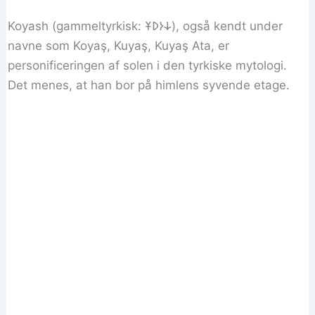
Koyash (gammeltyrkisk: 𐰸𐰆𐰖𐱁), også kendt under
navne som Koyaş, Kuyaş, Kuyaş Ata, er
personificeringen af ​​solen i den tyrkiske mytologi.
Det menes, at han bor på himlens syvende etage.