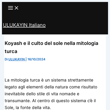
Vai
al
contenuto
ULUKAYIN Italiano
Cerca
Koyash e il culto del sole nella mitologia
turca
Di
ULUKAYIN
|
16/10/2024
La mitologia turca è un sistema strettamente
legato agli elementi della natura come risultato
inevitabile dello stile di vita nomade e
transumante. Al centro di questo sistema c’è il
Sole, la fonte della vita.